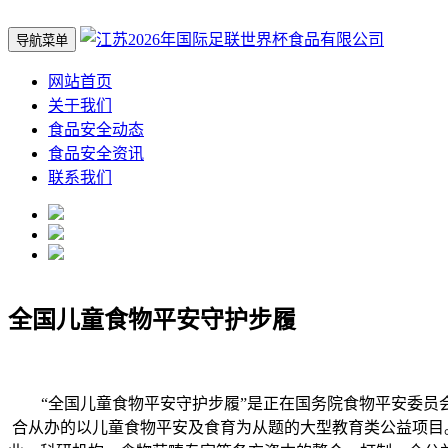
导航菜单
网站首页
关于我们
食品安全动态
食品安全资讯
联系我们
全国儿童食物平安守护步履
“全国儿童食物平安守护步履”是正在国务院食物平安委员会
合从办的以儿童食物平安及食育为从题的大型教育类公益项目。