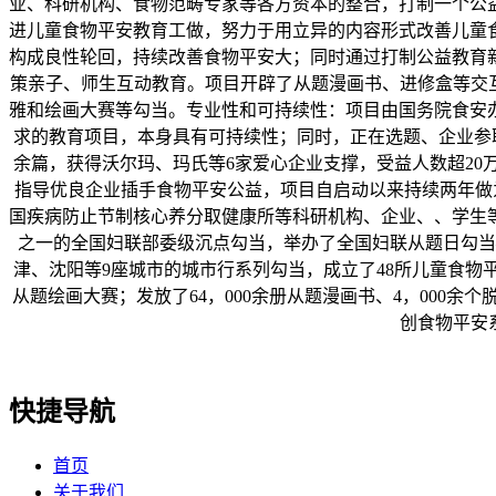
业、科研机构、食物范畴专家等各方资本的整合，打制一个公
进儿童食物平安教育工做，努力于用立异的内容形式改善儿童
构成良性轮回，持续改善食物平安大；同时通过打制公益教育
策亲子、师生互动教育。项目开辟了从题漫画书、进修盒等交
雅和绘画大赛等勾当。专业性和可持续性：项目由国务院食安
求的教育项目，本身具有可持续性；同时，正在选题、企业参取
余篇，获得沃尔玛、玛氏等6家爱心企业支撑，受益人数超2
指导优良企业插手食物平安公益，项目自启动以来持续两年做为
国疾病防止节制核心养分取健康所等科研机构、企业、、学生
之一的全国妇联部委级沉点勾当，举办了全国妇联从题日勾当
津、沈阳等9座城市的城市行系列勾当，成立了48所儿童食物
从题绘画大赛；发放了64，000余册从题漫画书、4，000余个
创食物平安
快捷导航
首页
关于我们