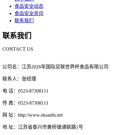
食品安全动态
食品安全资讯
联系我们
联系我们
CONTACT US
公司名：江苏2026年国际足联世界杯食品有限公司
联系人：张经理
电 话：0523-87308111
传 真：0523-87308111
网 址：http://www.oksanfu.net
地 址：江苏省泰兴市黄桥镇通联路1号