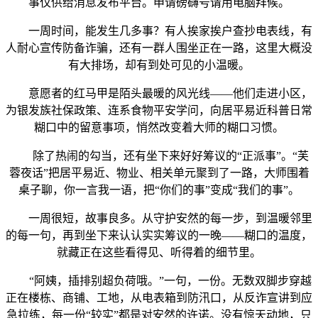
事仅供给消息发布平台。申请磅礴号请用电脑拜候。
一周时间，能发生几多事？有人挨家挨户查抄电表线，有
人耐心宣传防备诈骗，还有一群人围坐正在一路，这里大概没
有大排场，却有到处可见的小温暖。
意愿者的红马甲是陌头最暖的风光线——他们走进小区，
为银发族社保政策、连系食物平安学问，向居平易近科普日常
糊口中的留意事项，悄然改变着大师的糊口习惯。
除了热闹的勾当，还有坐下来好好筹议的“正派事”。“芙
蓉夜话”把居平易近、物业、相关单元聚到了一路，大师围着
桌子聊，你一言我一语，把“你们的事”变成“我们的事”。
一周很短，故事良多。从守护安然的每一步，到温暖邻里
的每一句，再到坐下来认认实实筹议的一晚——糊口的温度，
就藏正在这些看得见、听得着的细节里。
“阿姨，插排别超负荷哦。”一句，一份。无数双脚步穿越
正在楼栋、商铺、工地，从电表箱到防汛口，从反诈宣讲到应
急拉练，每一份“较实”都是对安然的许诺。没有惊天动地，只