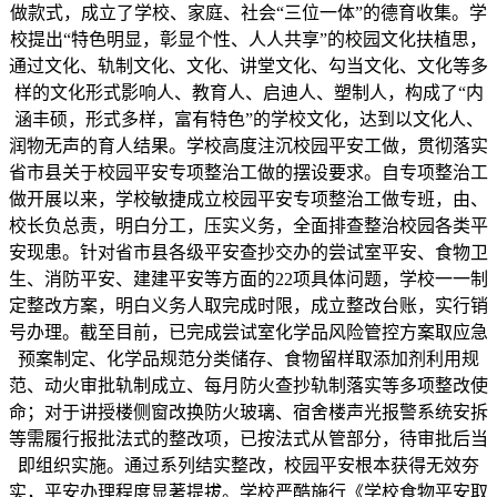
做款式，成立了学校、家庭、社会“三位一体”的德育收集。学
校提出“特色明显，彰显个性、人人共享”的校园文化扶植思，
通过文化、轨制文化、文化、讲堂文化、勾当文化、文化等多
样的文化形式影响人、教育人、启迪人、塑制人，构成了“内
涵丰硕，形式多样，富有特色”的学校文化，达到以文化人、
润物无声的育人结果。学校高度注沉校园平安工做，贯彻落实
省市县关于校园平安专项整治工做的摆设要求。自专项整治工
做开展以来，学校敏捷成立校园平安专项整治工做专班，由、
校长负总责，明白分工，压实义务，全面排查整治校园各类平
安现患。针对省市县各级平安查抄交办的尝试室平安、食物卫
生、消防平安、建建平安等方面的22项具体问题，学校一一制
定整改方案，明白义务人取完成时限，成立整改台账，实行销
号办理。截至目前，已完成尝试室化学品风险管控方案取应急
预案制定、化学品规范分类储存、食物留样取添加剂利用规
范、动火审批轨制成立、每月防火查抄轨制落实等多项整改使
命；对于讲授楼侧窗改换防火玻璃、宿舍楼声光报警系统安拆
等需履行报批法式的整改项，已按法式从管部分，待审批后当
即组织实施。通过系列结实整改，校园平安根本获得无效夯
实，平安办理程度显著提拔。学校严酷施行《学校食物平安取