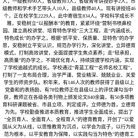
人，一级教师90人，省级教师3人，省级青年讲授妙手2人，市
级教师和学术手艺带头人10人，县级教师40人。现有讲授班46
个，正在校学生2229人，此中寄宿生834人。学校科学成长不
雅，安稳树立“以报酬本”的教育，紧紧环绕“营制书喷鼻校
园、建立高校讲堂、培育特色学校”三大工程，走“内涵成长、
特色成长”的办学之，根据“抓平安、保质量、显特色”的办学
思，安稳树立平安认识，规范办学行为，深化讲堂，立异德育
模式，打制高效讲堂，全面提拔学生焦点素养；走“轻承担，
高质量”的办学之，不竭优化育人，持续提拔学校内涵，实现
了学校逾越式的成长。学校通过“青蓝工程”“名师名校工程”，
打制了一支布局合理，治学严谨、营业精深、兢兢业业、关爱
学生的师资步队。积年来，有146人次的教师获得了县级以上
党委和的表扬励，有78位教师正在县级以上的评优课勾当中
获，教师正在各级各类刊物上颁发论文840余篇，有50多项教
育科研课题被省、市县立项、判定或评。立师德为首，立德育
为先。学校勤奋推进本质教育，推进学生全面成长，提出了
“全员育人、全面育人、全程育人”的德育教育，开创了“以爱
国从义为从线，以思惟教育为沉点，以学会为底子，以行为规
范为根本，以平安教育为保障，以实践勾当为特色”的德育工