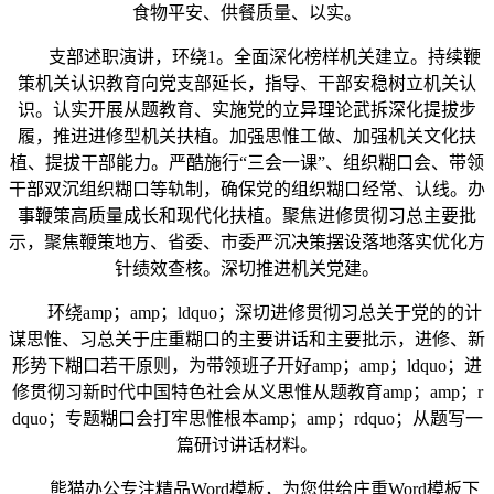
食物平安、供餐质量、以实。
支部述职演讲，环绕1。全面深化榜样机关建立。持续鞭
策机关认识教育向党支部延长，指导、干部安稳树立机关认
识。认实开展从题教育、实施党的立异理论武拆深化提拔步
履，推进进修型机关扶植。加强思惟工做、加强机关文化扶
植、提拔干部能力。严酷施行“三会一课”、组织糊口会、带领
干部双沉组织糊口等轨制，确保党的组织糊口经常、认线。办
事鞭策高质量成长和现代化扶植。聚焦进修贯彻习总主要批
示，聚焦鞭策地方、省委、市委严沉决策摆设落地落实优化方
针绩效查核。深切推进机关党建。
环绕amp；amp；ldquo；深切进修贯彻习总关于党的的计
谋思惟、习总关于庄重糊口的主要讲话和主要批示，进修、新
形势下糊口若干原则，为带领班子开好amp；amp；ldquo；进
修贯彻习新时代中国特色社会从义思惟从题教育amp；amp；r
dquo；专题糊口会打牢思惟根本amp；amp；rdquo；从题写一
篇研讨讲话材料。
熊猫办公专注精品Word模板，为您供给庄重Word模板下