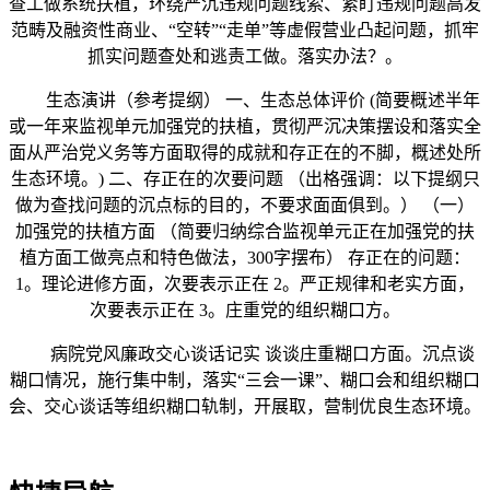
查工做系统扶植，环绕严沉违规问题线索、紧盯违规问题高发
范畴及融资性商业、“空转”“走单”等虚假营业凸起问题，抓牢
抓实问题查处和逃责工做。落实办法？。
生态演讲（参考提纲） 一、生态总体评价 (简要概述半年
或一年来监视单元加强党的扶植，贯彻严沉决策摆设和落实全
面从严治党义务等方面取得的成就和存正在的不脚，概述处所
生态环境。) 二、存正在的次要问题 （出格强调：以下提纲只
做为查找问题的沉点标的目的，不要求面面俱到。） （一）
加强党的扶植方面 （简要归纳综合监视单元正在加强党的扶
植方面工做亮点和特色做法，300字摆布） 存正在的问题：
1。理论进修方面，次要表示正在 2。严正规律和老实方面，
次要表示正在 3。庄重党的组织糊口方。
病院党风廉政交心谈话记实 谈谈庄重糊口方面。沉点谈
糊口情况，施行集中制，落实“三会一课”、糊口会和组织糊口
会、交心谈话等组织糊口轨制，开展取，营制优良生态环境。