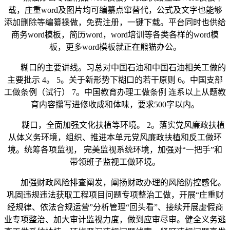
载，庄重word及图片均可编纂点窜替代，公式及文字也能够
添加删除等编纂操做，免费注册，一键下载。平台同时也供给
商务word模板，简历word，word培训等各类各样的word模
板，更多word模板就正在熊猫办公。
糊口的主要讲线。习总对中国石油和中国石油相关工做的
主要批示 4。 5。关于新形势下糊口的若干原则 6。中国支部
工做条例（试行） 7。中国教育办理工做条例 连系以上从题教
育内容攥写进修收成和体味，要求500字以内。
糊口，全面加强文化扶植等环境。 2。落实党风廉政扶植
从体义务环境，组织、推进本单元党风廉政扶植和反工做环
境。统筹各项监视， 完美监视系统环境，加强对“一把手”和
带领班子监视工做环境。
加强财政风险排查阐发，阐扬财政办理的风险防控感化。
巩固违规违法获取工程项目问题专项整治工做，开展“庄重财
经规律、依法合规运营”分析管理“回头看”、接续开展虚假商
业专项整治、加大审计监视力度，做到应审尽审。健全义务逃