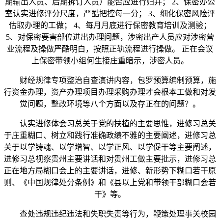
期输出人员、后期拆订人员）能否应进行归并； 2、保密办公
室认实进修评分尺度，严酷把控每一分； 3、细化保密风险评
估取办理的工做； 4、每月月底进行保密教育培训及测验；
5、对保密要害部位进出办理问题，涉密出产人员应对涉密营
业流程及操做严酷明白，按照正轨流程进行操做。 正在会议
上保密带领小组何生接庄重暗示，涉密人员。
财经规律专项整治自查演讲内容，包罗预算编制预算，施
行资金办理，资产办理项目办理采购办理才会根本工做和对发
觉问题，整改环境等八个方面以及存正在的问题？。
认实进修体会习总关于党的扶植的主要思惟，进修习总关
于庄重糊口、树立和践行准确政绩不雅的主要阐述，进修习总
关于以学铸魂、以学增智、以学正风、以学促干等主要阐述，
进修习总视察贵州主要讲话和对贵州工做主要批示，进修习总
正在地方局糊口会上的主要讲话，进修、新形势下糊口若干原
则、《中国规律处分条例》和《县以上党和带领干部糊口会若
干》等。
查处违规违纪违法和失职失责等行为，鞭策处理事关校园