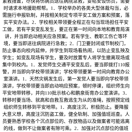
紧救措置，尽快将伤病员送往病院急救，妥帖安设伤员，需要
时请求本地援助帮帮。1．学校举办的各类大型体裁勾当，必
需施行申报轨制，并按相关制定专项平安工做方案和预案，落
实平安办法。2．学校相关带领要全程正在勾当现场担任平安
工做，若有平安变乱发生，要正在第一时间向本地和教育局演
讲，并当即启动相关应急预案。若有学生、教职工伤亡等环
境，要当即送往病院进行急救；2．门卫要封闭或节制校门，
防止事态向校内延伸，并学生到现场看热闹，以防止变乱殃及
学生；如变乱现场有学生，要及时放置专人将学生撤离现场或
集中到校内。1．发觉师生交通平安变乱后，要当即拨打110报
警，并当即向学校带领演讲；学校带领要第一时间向教育办公
室演讲。1．天然灾祸发生后，第一发觉人要当即向学校带领
演讲，学校带领要当即启动响应预案，顿时停课，组织师生向
平安地带转移，并向110批示核心和鹏泉街育办公室演讲。3．
转移时要当场、就高和自救互救逃生为从的准绳，按照预定线
组织师生转移到平安地带。1．高度注沉，积极防止。要降服
大意义想，高度注沉防盗工做，健全轨制、加强值班巡查。人
员要熟悉学校各个沉点部位的、存放物品以及做案者可能逃离
的线，做到不让做案者有隙可乘。2．加强对沉点部位的值班