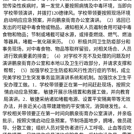
觉传染性疾病时，第一发觉人要按照病情及中毒环境，当即向
学校带领演讲，并拨打120德律风。学校带领要按照现场环境
启动响应应急预案，并向鹏泉街育办公室演讲。（2）逃回已
发出的可疑中毒食物或物品，通知相关人员遏制食用可疑中毒
食物和物品；节制或堵截可疑水源，或排查燃烧、燃气、燃油
等器具，堵截一氧化碳来历。（3）积极共同卫生防疫部分和
事务现场，对中毒食物、物品等取样留验，对相关场合、人员
进行致病要素的排查；（4）对学校不克不及处理的问题及时
演讲鹏泉街育办公室和本地以及卫生行政部分，并请求支撑和
帮帮；（5）加强学校卫生防疫和风行性流行症的节制，成立
完美学校卫生突发事务监测演讲系统和机制。加强饮水卫生平
安办理工做。1．学校带领要正在第一时间赶赴现场，按照灾
情启动应急预案， 敏捷开展示场措置和救援工做，并向教育
局演讲。2．敏捷采纳诸如堵截电源、设置平安隔离带等无效
办法，并亲近关心连带建建物的平安情况，消弭继发性。4．
学校相关带领要正在第一时间向鹏泉街育办公室演讲，并亲临
批示，按照灾情启动应急预案，节制场面地步，拥堵，做员疏
导、分散工做；组织人员对受伤者进行人工呼吸、止血等应吃