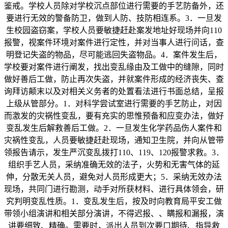
鉴戒。学校人员除对学校沉点部位进行需要的手艺防备外，还
要进行无效的警备防卫，做到人防、技防相连系。3．一旦发
生校园盗窃案，学校人员要敏捷赶赴案发地址好现场并向110
报警，视案件环境对案件进行定性，并对当事人进行问话，查
明登记失盗的物品，尽可能逃回失盗物品。4．案件发生后，
学校要对案件进行阐发，找出变乱缘由及工做中的缝隙，同时
做好善后工做，防止再次失盗，并就案件形成的经济丧失、查
询拜访颠末以及对相关义务者的处置看法进行书面总结，呈报
上级从管部分。1．对科学尝试室进行需要的手艺防止，对因
而激发的灾祸性变乱，要有充实的思惟预备和应变办法，做好
变乱发生后解救善后工做。2．一旦发生化学药品伤人案件和
灾祸性变乱，人员要敏捷赶赴现场，通知卫生院，并向从管带
领报告请示，发生严沉变乱拨打110、119、120报警求救。3．
组织手艺人员，采纳准确无效的法子，火势和无害气体的延
伸，分散无关人员，避免对人员形成更大；5．采纳无效办法
现场，共同门进行勘测，动手对所获材料、进行具体领会，研
究判明变乱性质。1．变乱发生后，按及时向教育局平安工做
带领小组演讲和相关部分演讲，不得迟报、、瞒报和漏报，演
讲要细致、精确。需要时，派出人员到次要口期待、指导救