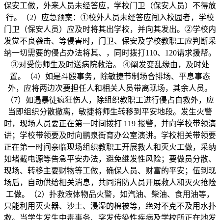
保安工做，外来人员未经答应，学校门卫（保安人员）不得放
行。（2）应急预案：①校外人员未经答应闯入校园者，学校
门卫（保安人员）应及时将其出学校，并向其发出。②学校内
发觉不良袭击、等侵害时，门卫、保安及学校教职工应判断采
纳一切需要的侵占办法将其、，同时拨打110、120请求援帮。
③对受伤师生及时送病院救治。 ④阐发变乱缘由，及时处
置。（4）如是斗殴事务，除敏捷节制场合排场、平息事态
外，应将两边次要担任人和相关人员带离现场，其余人员。
（7）如遇暴徒疯狂伤人，除组织教职工进行侵占自救外，应
当即组织分散撤离，敏捷将师生转移到平安地段。发生火警
时，现场人员要正在第一时间拨打 119 报警，并向学校带领演
讲；学校带领要及时向鹏泉街育办公室演讲。学校相关带领要
正在第一时间亲临现场组织教职工开展救人和灭火工做，采纳
如堵截电源等告急平安办法，避免继发性风险；要做员分散、
现场、转移主要财物等工做，确保人员、财富的平安；伍到现
场后，自动供给相关消息，共同消防人员开展救人和灭火抢险
工做。（2）扑救液体物品火警，如汽油、柴油、食用油等，
只能利用灭火器、沙土、浸湿的棉被等，绝对不克不及用水扑
救。当学生发生中毒事务、突发传染性疾病及学校所正在地发