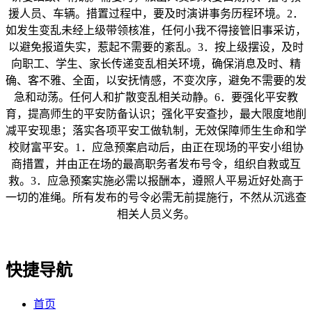
援人员、车辆。措置过程中，要及时演讲事务历程环境。2．
如发生变乱未经上级带领核准，任何小我不得接管旧事采访，
以避免报道失实，惹起不需要的紊乱。3．按上级摆设，及时
向职工、学生、家长传递变乱相关环境，确保消息及时、精
确、客不雅、全面，以安抚情感，不变次序，避免不需要的发
急和动荡。任何人和扩散变乱相关动静。6．要强化平安教
育，提高师生的平安防备认识；强化平安查抄，最大限度地削
减平安现患；落实各项平安工做轨制，无效保障师生生命和学
校财富平安。1．应急预案启动后，由正在现场的平安小组协
商措置，并由正在场的最高职务者发布号令，组织自救或互
救。3．应急预案实施必需以报酬本，遵照人平易近好处高于
一切的准绳。所有发布的号令必需无前提施行，不然从沉逃查
相关人员义务。
快捷导航
首页