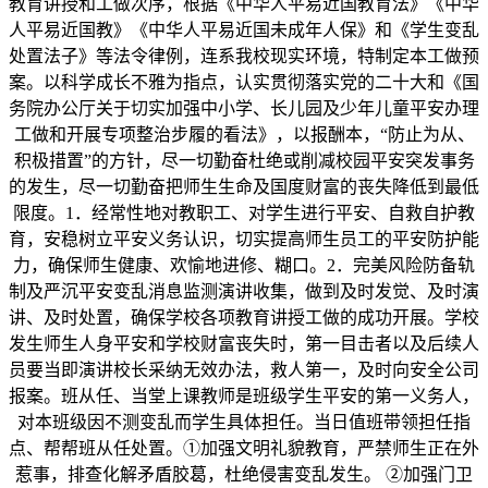
教育讲授和工做次序，根据《中华人平易近国教育法》《中华
人平易近国教》《中华人平易近国未成年人保》和《学生变乱
处置法子》等法令律例，连系我校现实环境，特制定本工做预
案。以科学成长不雅为指点，认实贯彻落实党的二十大和《国
务院办公厅关于切实加强中小学、长儿园及少年儿童平安办理
工做和开展专项整治步履的看法》，以报酬本，“防止为从、
积极措置”的方针，尽一切勤奋杜绝或削减校园平安突发事务
的发生，尽一切勤奋把师生生命及国度财富的丧失降低到最低
限度。1．经常性地对教职工、对学生进行平安、自救自护教
育，安稳树立平安义务认识，切实提高师生员工的平安防护能
力，确保师生健康、欢愉地进修、糊口。2．完美风险防备轨
制及严沉平安变乱消息监测演讲收集，做到及时发觉、及时演
讲、及时处置，确保学校各项教育讲授工做的成功开展。学校
发生师生人身平安和学校财富丧失时，第一目击者以及后续人
员要当即演讲校长采纳无效办法，救人第一，及时向安全公司
报案。班从任、当堂上课教师是班级学生平安的第一义务人，
对本班级因不测变乱而学生具体担任。当日值班带领担任指
点、帮帮班从任处置。①加强文明礼貌教育，严禁师生正在外
惹事，排查化解矛盾胶葛，杜绝侵害变乱发生。 ②加强门卫