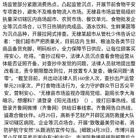
场监管部分紧跟消费热点，凸起监管沉点，开展节前食物平安
专项查抄，避免不及格食物流入市场。无棣县市场监管局组织
执量深切辖区内商场超市、农贸市场、餐饮单元、食物批发企
业等沉点场合，以节日热销的肉成品、酒水饮料、生鲜果蔬等
为沉点品种，开展拉网式排查。无棣某超市从管杜少伟告诉记
者：“我们超市严把质量关，目前店内 生鲜、粮油及各类节日
商品备货充脚，明码标价，全力保障节日供应，让每位顾客买
得安心，吃得。”查抄过程中，法律人员沉点查看食物运营从
体能否证照齐备，对查抄中发觉的问题，法律人员就地提出整
改看法，责令期限整改到位，并放置专人复查，确保问题“清
零”。“截至目前，共出动法律人员160余人次，查抄出产运营
单元218家次，严打食物违法行为，全力守护群众节日舌尖平
安，营制安心、”无棣县市场监视办理局党组、副局长李大海
暗示。想爆料？请登录《阳光连线》（）、拨打旧事热线，或
登录齐鲁网微博（齐鲁网）供给旧事线索。齐鲁网告白热线，
诚邀合做伙伴。4月29日，高新手艺财产开辟区消防救援大队
深切辖区病院、企业等沉点场合，开展“致敬最美劳动者，消
防护航守安然”从题消防宣传勾当。[细致]4月28日，市博兴县
某小区居平易近家中有“蛇出没”，市消防救援局接到报警后立