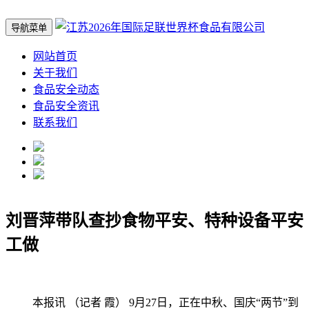
导航菜单
网站首页
关于我们
食品安全动态
食品安全资讯
联系我们
刘晋萍带队查抄食物平安、特种设备平安
工做
本报讯 （记者 霞） 9月27日，正在中秋、国庆“两节”到