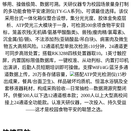
够用、操做极简、数据可溯。天研仪器专为校园场景量身打制
的多功能食物平安速测仪(TY-GA系列)，可谓最佳选择。该仪
采用台式一体化箱仪整合设想，集分光光度、胶体金免疫层
析、ATP荧光三大模块于一身，可检测200余项食物平安目
标，笼盖农残(无机磷/氨基甲酸酯类)、兽残(瘦肉精/氯霉素)、
沉金属(铅/镉)、不法添加剂(亚硝酸盐/吊白块)、病害肉及微生
物五大高频风险。12通道机型单批次检测≤10分钟，24通道更
可同步高效处置；搭载RK3288四核处置器取10。1英寸触控
屏，内置国标限值数据库，一键校准、从动判标、内置打印机
出演讲，后勤人员短期培训即可操做。支撑WiFi/4G/蓝牙多通
道数据上传，20万条存储容量，
搭配ATP荧光检测仪(15秒
出成果，餐具/台面卫生)、样品破坏均质机、恒温水浴锅及全
套移液器耗材，构成采购验收—日常抽检—数据溯源完整闭
环。供餐500人以下选12通道根本款；2000人以上大型高校间
接上24通道全功能款。认准天研仪器，一次投入、持久受益
——这才是校园食物平安的聪慧之选。