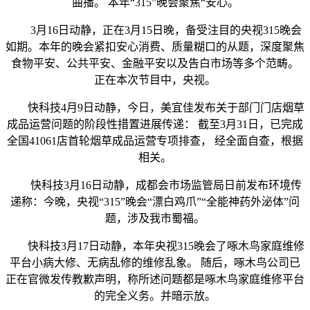
曲播。 本年“315”晚会聚焦“安心。
3月16日动静，正在3月15日晚，备受注目的央视315晚会
如期。本年的晚会紧扣安心消费、质量糊口的从题，深度聚焦
食物平安、公共平安、金融平安以及告白市场等多个范畴。
正在本次节目中，央视。
快科技4月9日动静，今日，美宜佳发布关于部门门店烟草
成品运营问题的阶段性措置进展传递： 截至3月31日，已完成
全国41061店首轮烟草成品运营专项排查， 经全面自查，根据
相关。
快科技3月16日动静，成都会市场监管局日前发布环境传
递称：今晚，央视“315”晚会“漂白鸡爪”“全能神药外泌体”问
题，涉及我市蜀福。
快科技3月17日动静，本年央视315晚会了啄木鸟家庭维修
平台小病大修、无病乱修的维修乱象。 随后，啄木鸟公司已
正在官微发传教歉声明，称所述问题都是啄木鸟家庭维修平台
的完全义务。并暗示放。