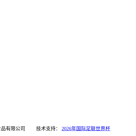
国际足联世界杯食品有限公司 技术支持：
2026年国际足联世界杯