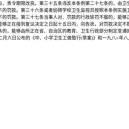
与，责令期限改良。第三十五条违反本条例第二十七条的，由卫
下的罚款。第三十六条或者妨碍学校卫生监视员按照本条例实施
下的罚款。第三十七条当事人对、罚款的行政惩罚不服的，能够
能够正在接到复议决定之日起十五日内，向告状。对罚款决定不
条的，能够由所正在省、自治区的教育、卫生行政部分制定变通
月六日公布的《中、小学卫生工做暂行(草案)》和一九八○年八