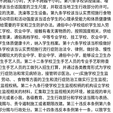
学不跨越八小时，大学不跨越十小时。第六条学校讲授建建、噪
想该当合适国度的卫生尺度，并取适当地卫生行政部分的许可。
应的洗漱、洗澡等卫生设备。第九条学校该当认实贯彻施行食物
活动项目和活动强度该当适合学生的心理承受能力和体质健康情
给需要的平安和卫生防护办法。通俗中小学校组织学生加入劳
工学校、农业中学、接触有毒无害物质的，按照国度相关，供给
教育课，通俗高档学校、中等专业学校、技工学校、农业中学、
学生体质健康卡片，纳入学生档案。第十六条学校该当积极做好
条学校该当认实贯彻施行流行症防治法令、律例，做好急、慢性
规模较大的农业中学、职业中学、通俗中小学，能够设立卫生办
生手艺人员。第二十二条学校卫生手艺人员的专业手艺职称查
卫生手艺人员的工做列入招生打算，并通过各类教育形式为学校
行症防治和常见病矫治，接管转诊医治。(一)实施学校卫生监
、劳动、、食物等方面的卫生和流行症防治工做实行卫生监视；
卫生监视权柄。第二十九条行使学校卫生监视权柄的机构设立学校
生监视相关的材料，汇集取卫生监视相关的环境，被监视的单元
单元或者小我，各级教育、卫生行政部分和学校该当赐与表扬、
我赐与、责令遏制施工或者期限改建。第三十违反本条例第六条
部分赐与行政处分。第三十四条违反本条例第十一条，以致学生