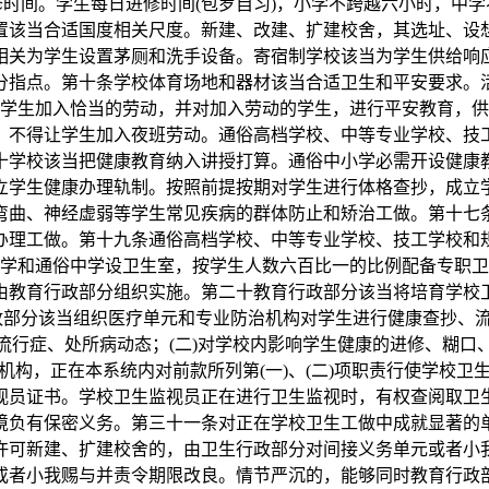
时间。学生每日进修时间(包罗自习)，小学不跨越六小时，中
置该当合适国度相关尺度。新建、改建、扩建校舍，其选址、设
相关为学生设置茅厕和洗手设备。寄宿制学校该当为学生供给响
分指点。第十条学校体育场地和器材该当合适卫生和平安要求。
学生加入恰当的劳动，并对加入劳动的学生，进行平安教育，供
，不得让学生加入夜班劳动。通俗高档学校、中等专业学校、技
十学校该当把健康教育纳入讲授打算。通俗中小学必需开设健康
立学生健康办理轨制。按照前提按期对学生进行体格查抄，成立
弯曲、神经虚弱等学生常见疾病的群体防止和矫治工做。第十七
办理工做。第十九条通俗高档学校、中等专业学校、技工学校和
学和通俗中学设卫生室，按学生人数六百比一的比例配备专职卫
由教育行政部分组织实施。第二十教育行政部分该当将培育学校
部分该当组织医疗单元和专业防治机构对学生进行健康查抄、流
流行症、处所病动态；(二)对学校内影响学生健康的进修、糊口
构，正在本系统内对前款所列第(一)、(二)项职责行使学校
视员证书。学校卫生监视员正在进行卫生监视时，有权查阅取卫
境负有保密义务。第三十一条对正在学校卫生工做中成就显著的
许可新建、扩建校舍的，由卫生行政部分对间接义务单元或者小
或者小我赐与并责令期限改良。情节严沉的，能够同时教育行政