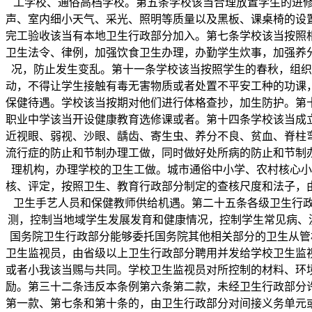
工学校、通俗高档学校。第五条学校该当合理放置学生的进修
声、室内细小天气、采光、照明等质量以及黑板、课桌椅的设
完工验收该当有本地卫生行政部分加入。第七条学校该当按照
卫生法令、律例，加强饮食卫生办理，办勤学生炊事，加强养
况，防止发生变乱。第十一条学校该当按照学生的春秋，组织
动，不得让学生接触有毒无害物质或者处置不平安工种的功课
保健待遇。学校该当按期对他们进行体格查抄，加生防护。第
职业中学该当开设健康教育选修课或者。第十四条学校该当成
近视眼、弱视、沙眼、龋齿、寄生虫、养分不良、贫血、脊柱
流行症的防止和节制办理工做，同时做好处所病的防止和节制
理机构，办理学校的卫生工做。城市通俗中小学、农村核心小
核、评定，按照卫生、教育行政部分制定的查核尺度和法子，
卫生手艺人员和保健教师供给机遇。第二十五条各级卫生行政
测，控制当地域学生发展发育和健康情况，控制学生常见病、
国务院卫生行政部分能够委托国务院其他相关部分的卫生从管机
卫生监视员，由省级以上卫生行政部分聘用并发给学校卫生监
或者小我该当赐与共同。学校卫生监视员对所控制的材料、环
励。第三十二条违反本条例第六条第二款，未经卫生行政部分
第一款、第七条和第十条的，由卫生行政部分对间接义务单元