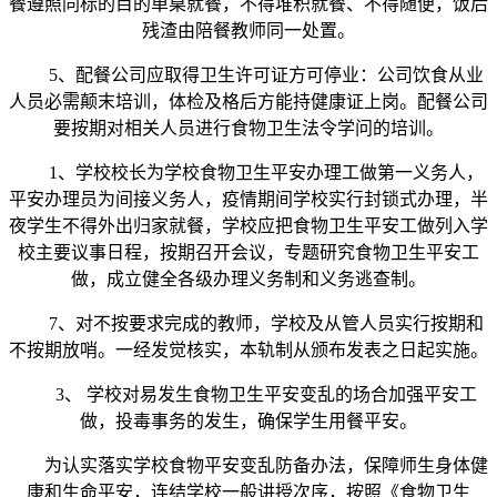
餐遵照同标的目的单桌就餐，不得堆积就餐、不得随便，饭后
残渣由陪餐教师同一处置。
5、配餐公司应取得卫生许可证方可停业：公司饮食从业
人员必需颠末培训，体检及格后方能持健康证上岗。配餐公司
要按期对相关人员进行食物卫生法令学问的培训。
1、学校校长为学校食物卫生平安办理工做第一义务人，
平安办理员为间接义务人，疫情期间学校实行封锁式办理，半
夜学生不得外出归家就餐，学校应把食物卫生平安工做列入学
校主要议事日程，按期召开会议，专题研究食物卫生平安工
做，成立健全各级办理义务制和义务逃查制。
7、对不按要求完成的教师，学校及从管人员实行按期和
不按期放哨。一经发觉核实，本轨制从颁布发表之日起实施。
3、 学校对易发生食物卫生平安变乱的场合加强平安工
做，投毒事务的发生，确保学生用餐平安。
为认实落实学校食物平安变乱防备办法，保障师生身体健
康和生命平安，连结学校一般讲授次序，按照《食物卫生