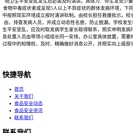
物卫生平安变乱发生后必需及时演讲。具体为：师生发觉少量(
食物中毒症状者或呈现5人以上不异症状的群体发病环境，下
中按照现实环境成立按时演讲轨制。由校长担任救援批示。校
由，排查发病人员，并成立动态性名册，防止脱漏。学校发生较
生平安变乱，应及时取发病学生家长取得联系，照实申明发病
急处置人员由带领小组组长同一安排，办公室具体放置，需要
过程中的知情权，及时、精确做好消息公开，并照实向上级部
快捷导航
首页
关于我们
食品安全动态
食品安全资讯
联系我们
联系我们