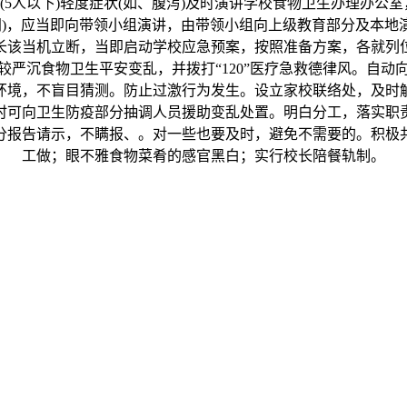
5人以下)轻度症状(如、腹泻)及时演讲学校食物卫生办理办公
同)，应当即向带领小组演讲，由带领小组向上级教育部分及本地
长该当机立断，当即启动学校应急预案，按照准备方案，各就列
严沉食物卫生平安变乱，并拨打“120”医疗急救德律风。自
环境，不盲目猜测。防止过激行为发生。设立家校联络处，及时
时可向卫生防疫部分抽调人员援助变乱处置。明白分工，落实职
分报告请示，不瞒报、。对一些也要及时，避免不需要的。积极
工做；眼不雅食物菜肴的感官黑白；实行校长陪餐轨制。