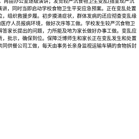
室，再由办公室逐级演讲；发觉较严沉食物卫生变乱(指呈现严沉
演讲，同时当即启动学校食物卫生平安应急预案。正在变乱处置
位，组织救援步履。初步摸清症状，群体发病的还应彻查变乱缘
动向医疗人员报病环境，做好次序等工做。学校发生较严沉食物卫
解答家长提出的问题，力所能及地为家长做好办事工做。变乱应
责，批示，确保到位。保障泛博师生和家长正在变乱发生和处置
共同供餐公司工做，每天由事务长亲身监视运输车辆的食物拆封