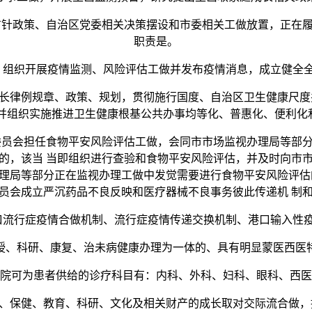
针政策、自治区党委相关决策摆设和市委相关工做放置，正在履
职责是。
组织开展疫情监测、风险评估工做并发布疫情消息，成立健全全
律例规章、政策、规划，贯彻施行国度、自治区卫生健康尺度并
定并组织实施推进卫生健康根基公共办事均等化、普惠化、便利化
会担任食物平安风险评估工做，会同市市场监视办理局等部分
的，该当 当即组织进行查验和食物平安风险评估，并及时向市
理局等部分正在监视办理工做中发觉需要进行食物平安风险评估
员会成立严沉药品不良反映和医疗器械不良事务彼此传递机 制
流行症疫情合做机制、流行症疫情传递交换机制、港口输入性疫
、科研、康复、治未病健康办理为一体的、具有明显蒙医西医特
可为患者供给的诊疗科目有：内科、外科、妇科、眼科、西医
保健、教育、科研、文化及相关财产的成长取对交际流合做，推