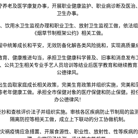
养老及医学康复办事，开展职业健康监护、职业病诊断及医治、
卫生办事。
饮用水卫生监视办理和职业卫生、放射卫生监视工做，依法组
《烟草节制框架公约》相关工做。
统筹成长和平安，无效防备化解各类风险挑和，实现高质量
育、健康推进勾当，承担卫生健康科学普及、旧事和消息发布工
、公共卫生相关专业手艺人员培训等结业后医学教育和继续教育
公德律风。
生齿取家庭成长相关政策，完美生育政策并组织实施，完美和落
等老年健康工做。承担全市保健对象的医疗保健和防止保健。担
办公德律风！
抄和查核评价法子并组织实施。审核各区疾病防止节制局的监测
隔离防控等相关工做，成立上下联动的分工协做机制。
祸疫情应急措置、开展食源性、职业性、放射性、性等疾病的