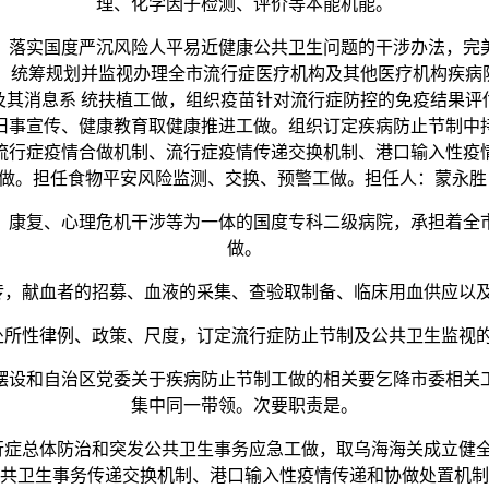
理、化学因子检测、评价等本能机能。
落实国度严沉风险人平易近健康公共卫生问题的干涉办法，完美
。统筹规划并监视办理全市流行症医疗机构及其他医疗机构疾
及其消息系 统扶植工做，组织疫苗针对流行症防控的免疫结果评
旧事宣传、健康教育取健康推进工做。组织订定疾病防止节制中
流行症疫情合做机制、流行症疫情传递交换机制、港口输入性疫
做。担任食物平安风险监测、交换、预警工做。担任人：蒙永胜
康复、心理危机干涉等为一体的国度专科二级病院，承担着全市
做。
，献血者的招募、血液的采集、查验取制备、临床用血供应以及
所性律例、政策、尺度，订定流行症防止节制及公共卫生监视的
设和自治区党委关于疾病防止节制工做的相关要乞降市委相关工
集中同一带领。次要职责是。
症总体防治和突发公共卫生事务应急工做，取乌海海关成立健全
共卫生事务传递交换机制、港口输入性疫情传递和协做处置机制