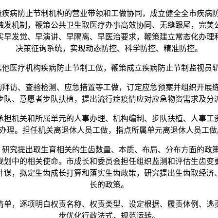
疾病防止节制机构的营业带领和工做协同，成立健全全市疾病防
触发机制，鞭策公共卫生取医疗办事高效协同、无缝跟尾，完美
实早发觉、早演讲、早隔离、早医治要求，鞭策建立常态化办理
决策征询系统，实现动态防控、科学防控、精准防控。
他医疗机构疾病防止节制工做，鞭策成立疾病防止节制监视员轨
拜访、查验检测、应急措置等工做，订定应急预案并组织开展练
步队、意愿者步队扶植，提出流行症疫情应对应急物资需求及分
担机关和所属单元的人事办理、机构编制、步队扶植、人事工资
办理。担任机关离退休人员工做，指点所属单元离退休人员工做
研究提出取生育相关的生齿数量、本质、布局、分布方面的政策
规划中的相关使命。市成长和委员会担任组织监测和评估生齿变
计谋，拟定生齿成长打算和落实生齿政策，研究提出生齿取经济
长的政策。
单，逐项明白权责名称、权责类型、设定根据、履责体例、逃责
步优化行政法式，规范运转。