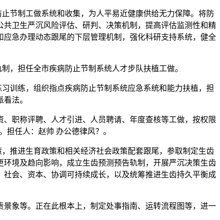
止节制工做系统和收集，为人平易近健康供给无力保障。将防
公共卫生严沉风险评估、研判、决策机制，提高评估监测性和精
和应急办理动态跟尾的下层管理机制，强化科研支持系统，健全
制，担任全市疾病防止节制系统人才步队扶植工做。
习训练，组织指点疾病防止节制系统应急系统和能力扶植，担
派看法。
、职称评聘、人才引进、人员聘请、年度查核等工做，按权限
。担任人：赵帅 办公德律风？。
，推进生育政策和相关经济社会政策配套跟尾，参取制定生齿
更环境及趋向影响，成立生齿预测预告轨制，开展严沉决策生齿
、社会、资本、协调可持续成长，以及统筹推进生齿持久平衡成
景象等。正在此根本上，制定处事指南、运转流程图等，进一