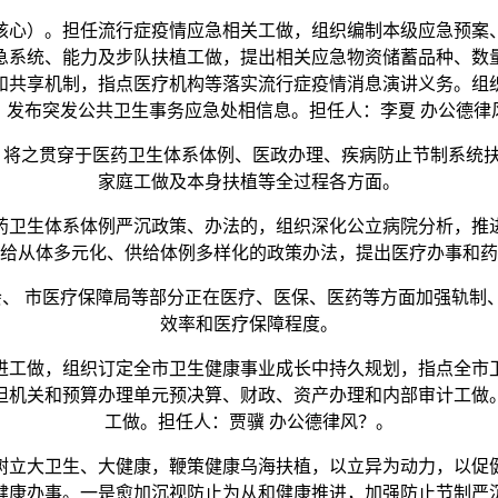
心）。担任流行症疫情应急相关工做，组织编制本级应急预案、
急系统、能力及步队扶植工做，提出相关应急物资储蓄品种、数
和共享机制，指点医疗机构等落实流行症疫情消息演讲义务。组
。发布突发公共卫生事务应急处相信息。担任人：李夏 办公德律
将之贯穿于医药卫生体系体例、医政办理、疾病防止节制系统扶
家庭工做及本身扶植等全过程各方面。
卫生体系体例严沉政策、办法的，组织深化公立病院分析，推进
给从体多元化、供给体例多样化的政策办法，提出医疗办事和药
 市医疗保障局等部分正在医疗、医保、医药等方面加强轨制
效率和医疗保障程度。
工做，组织订定全市卫生健康事业成长中持久规划，指点全市卫
担机关和预算办理单元预决算、财政、资产办理和内部审计工做
工做。担任人：贾骥 办公德律风？。
立大卫生、大健康，鞭策健康乌海扶植，以立异为动力，以促健
健康办事。一是愈加沉视防止为从和健康推进，加强防止节制严