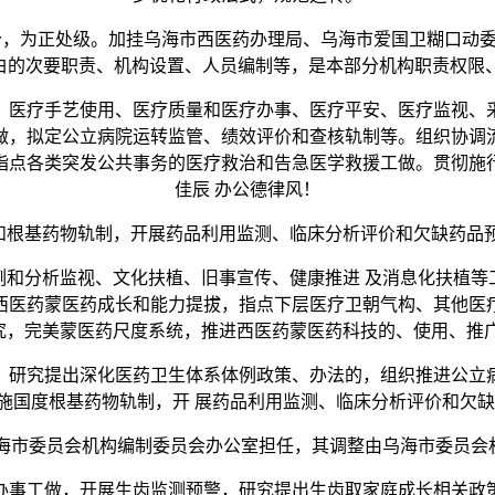
，为正处级。加挂乌海市西医药办理局、乌海市爱国卫糊口动委
明白的次要职责、机构设置、人员编制等，是本部分机构职责权限
医疗手艺使用、医疗质量和医疗办事、医疗平安、医疗监视、采
做，拟定公立病院运转监管、绩效评价和查核轨制等。组织协调
指点各类突发公共事务的医疗救治和告急医学救援工做。贯彻施
佳辰 办公德律风！
基药物轨制，开展药品利用监测、临床分析评价和欠缺药品预
分析监视、文化扶植、旧事宣传、健康推进 及消息化扶植等
西医药蒙医药成长和能力提拔，指点下层医疗卫朝气构、其他医
究，完美蒙医药尺度系统，推进西医药蒙医药科技的、使用、推广
研究提出深化医药卫生体系体例政策、办法的，组织推进公立病
施国度根基药物轨制，开 展药品利用监测、临床分析评价和欠缺
市委员会机构编制委员会办公室担任，其调整由乌海市委员会
事工做，开展生齿监测预警，研究提出生齿取家庭成长相关政策