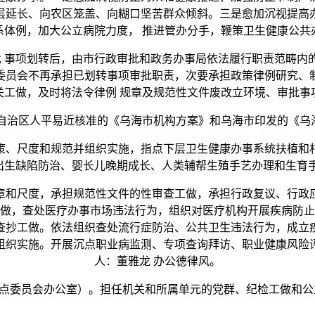
层延长、向农区笼盖、向糊口坚苦群众倾斜。三是愈加沉视提高
系体例，加大公立病院力度， 推进管办分手，鞭策卫生健康公共
事项划转后，由市行政审批和政务办事局依法履行职责范畴内
委员会不再承担已划转事项审批职责，次要承担政策律例研究、
关工做，及时将法令律例 规章及规范性文件废改立环境、审批事
治区人平易近核准的《乌海市机构方案》和乌海市印发的《乌
、尺度和规范并组织实施，指点下层卫生健康办事系统扶植和村
出生缺陷防治、婴长儿晚期成长、人类辅帮生殖手艺办理和生育手
和尺度，承担规范性文件的性审查工做，承担行政复议、行政应
做，查处医疗办事市场违法行为，组织对医疗机构开展疾病防止
查抄工做。依法组织查处流行症防治、公共卫生违法行为，成立
组织实施。开展沉点职业病监测、专项查询拜访、职业健康风险
人：董雅龙 办公德律风。
委员会办公室）。担任机关和所属单元的党群、纪检工做和公立