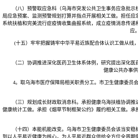
（八）预警取应急科（乌海市突发公共卫生事务应急批示核
局应急预案、监测预警规划打算并指点开展相关工做。担任应
系统扶植和完美流行症疫情收集曲报系统，成立疫情消息传递
应
(十五）牢牢把握铸牢中华平易近族配合体认识工做从线，
（二）协调推进深化医药卫生体系体例，研究提出深化医药
健康公共办事供
4。取乌海市医疗保障局相关职责分工。市卫生健康委员会、
（三）规划成长财政取消息科。承担健康乌海扶植协调推进
健康统计工做。承担《烟草节制框架公约》履约相关工做。承
（十四）本能机能改变。乌海市卫生健康委员会该当安稳树
到以人平易近健康为核心，为人平易近群众供给全方位全周期