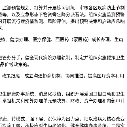
监测预警规划、打算并开展练习训练，审核各区疾病防止节制
量等，以及应急形态下物资需乞降分派看法。组织实施监测预警
织开展流行症疫情监测、风险评估，提出预警决策和启动应急响
风！
植、健康办理、医疗保健、西医药（蒙医药）成长办理、生齿
管办分手，健全现代病院办理轨制，制定并组织实施鞭策卫生
品价钱政策的。
、政策跟尾，成立沟通协商机制，协同推进，提高医疗资本利用
生健康办事系统、消息化扶植，组织开展爱国卫糊口动和卫生
。承担机关和预算办理单元预决算、财政、资产办理和内部审计
康、转模式、强下层、沉保障为出力点，把以治病为核心改变
沉疾病工做，积极应对生齿老龄化，健全健康办事系统。二是愈