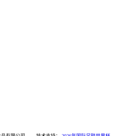
国际足联世界杯食品有限公司 技术支持：
2026年国际足联世界杯