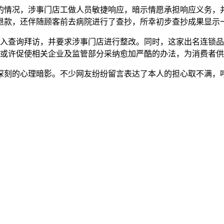
情况，涉事门店工做人员敏捷响应，暗示情愿承担响应义务，并
退款，还伴随顾客前去病院进行了查抄，所幸初步查抄成果显示
查询拜访，并要求涉事门店进行整改。同时，这家出名连锁品
或许促使相关企业及监管部分采纳愈加严酷的办法，为消费者供
刻的心理暗影。不少网友纷纷留言表达了本人的担心取不满，呼