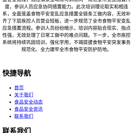
度，参训人员应急协同措置能力。此次培训理论取实和相连
系，全面笼盖食物平安变乱应急措置全链条工做内容，无效补
齐了下层疾控人员营业短板，进一步规范了全市食物平安变乱
应急措置流程。参训人员纷纷暗示，培训内容贴合现实、指点
性强，无效处理了日常工做中的难点问题。下一步，全市疾控
系统将持续巩固培训，强化学用，不竭提拔食物平安突发事务
规范化、全力建牢全市食物平安防护防地。
快捷导航
首页
关于我们
食品安全动态
食品安全资讯
联系我们
联系我们