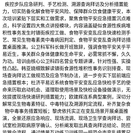
疾控步队应急研判、手艺检测、溯源查询拜访及分析措置能
力，切实防备化解食物平安风险、保障群众饮食健康平安，本
次培训紧贴下层实和工做需求，聚焦食物平安应急措置沉点难
点，科学设置四大焦点讲授模块，内容涵盖疑似食源性疾病堆
积性事务发生时镇街疾控工做、食物平安变乱应急快速检测手
艺、常见生物毒素类中毒病因判定、食物平安变乱查询拜访措
置桌面推演。公卫科军科长做开班致辞，强调食物平安关乎平
易近生，事关群众身体健康和生命平安，必需常抓不懈，久久
为功。培训由核心公卫科四名营业专题讲课，针对性强、实操
性凸起。韩亚娆细致解读镇街食源性堆积性事务识别排查、现
场查询拜访工做规范及应急节制办法，进一步夯实下层前端应
急措置根本；杜济平易近系统食物平安变乱应急快检手艺的使
命来历取启动机会、道理取使用场景及快检设备操做演示，无
效提拔现场快速研判措置能力；欧建辉连系典型案例，深切分
解常见生物毒素特征、中毒特征及溯源判定流程，补齐复杂食
物中毒事务措置短板；黎虎依托实正在变乱场景开展桌面推
演，全景还原应急响应、现场流调、现场卫生学查询拜访、尝
试室检测取病原学确认、分析阐发取出具查询拜访结论、防控
监管全流程，通过情景互动练习训练同一规范全市变乱措置尺