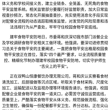
体义务和学校间接义务，建立全链条、全笼盖、无死角的食物
平安监管系统。相关监管部分要履行好监管职责，加大日常监
视查抄频次，常态化开展抽查查抄，充实使用消息化手段实现
对配餐全流程的动态逃踪取精准监管，对发觉的风险现患和违
法违规行为从严查处，牢牢守住校园食物平安底线。
建牢食物平安防地日，市委蒋和庆深切我市部门派餐企业
及学校调研食物平安相关工做环境。他强调，要深切进修贯彻
习总关于食物平安的主要阐述，一直把食物平安出格是校园食
物平安放正在首位，落实“四个最严”要求，以全流程质量管
控、精细化节制办理建牢校园食物平安防地，切实守护师生
“舌尖上的平安”。
正在双鸭山恒康餐饮办理无限公司，蒋和庆认实察看食材
清洗加工、后厨操做等沉点区域，听取关于食材采购、尺度化
加工、运输配送以及监视办理等环境报告请示。他强调，校园
配餐企业是食物平安的第一道关口，必需苦守诚信运营底线，
质量至上，严酷落实食物平安从体义务，规范操做流程、强化
卫生管控，确保每一份配餐都平安卫生、养分达标。正在尖山