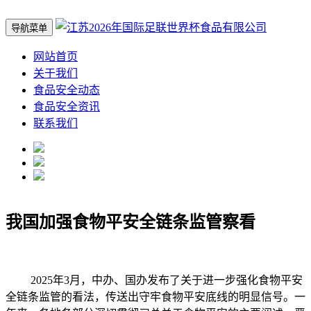
导航菜单
网站首页
关于我们
食品安全动态
食品安全资讯
联系我们
我国加强食物平安全链条监管察看
2025年3月，中办、国办发布了关于进一步强化食物平安
全链条监管的看法，传送出守牢食物平安底线的明显信号。一