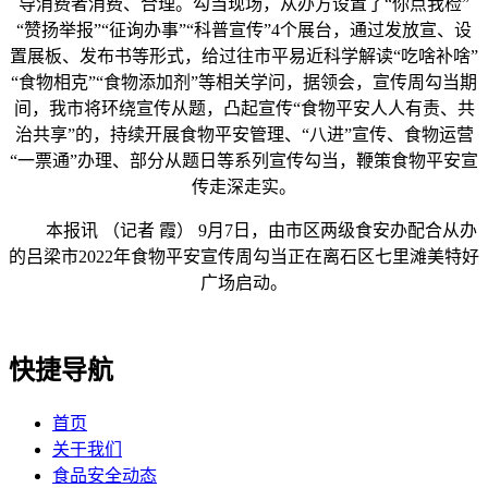
导消费者消费、合理。勾当现场，从办方设置了“你点我检”
“赞扬举报”“征询办事”“科普宣传”4个展台，通过发放宣、设
置展板、发布书等形式，给过往市平易近科学解读“吃啥补啥”
“食物相克”“食物添加剂”等相关学问，据领会，宣传周勾当期
间，我市将环绕宣传从题，凸起宣传“食物平安人人有责、共
治共享”的，持续开展食物平安管理、“八进”宣传、食物运营
“一票通”办理、部分从题日等系列宣传勾当，鞭策食物平安宣
传走深走实。
本报讯 （记者 霞） 9月7日，由市区两级食安办配合从办
的吕梁市2022年食物平安宣传周勾当正在离石区七里滩美特好
广场启动。
快捷导航
首页
关于我们
食品安全动态