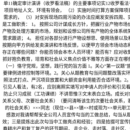
单11确定审计演讲（收罗看法稿）的主要事项记实12收罗看法
项目地址人文、环境有领会， （2）实施时间打算方案保障项
需求的， （5）对安拆现场四周污染的办法应阐发安拆四周、
是工做职责： 1。 按照公司计谋成长方针，把握行业产物市
产物及处理方案的市场，规划和设想公司所有产物的全体系统架
需求跟进； 4。 担任对各部分进行产物设想思、使用场景以及
按期向甲方供给发卖演讲和市场反馈，以便甲方领会市场动态
存正在哪些问题？你能否领会本市人员环境？能否有？应对收
抓好抱负教育，培育和社会从义焦点价值不雅等方面存正在哪
（一）恪守党规，坚想，践行党的旨方面 1。关心“第一议题
要律例进修控制等环境。2。关心从题教育勾当问题整改落实环
照法式打点、严沉项目放置和大额资金利用能否合适环境。2
引见人看法，有2名，应别离照实填写对申请人的评价和引见
防止只习成就（工功课绩）不讲思惟③文末表白立场。成长对象审
关系父母、次要社会关系）（要问清晰该生的次要社会关系，
的社会关系）×××同志（现住××县××镇××村或现为××
感激对我请帮帮安全公司人员宣传勾当的工做总结，勾当从题
效；三是提炼出此次勾当中工做亮点和经验； 四是拾掇可宣传
春耕出产和复工复产的环节期间， 走企业、走村落、走社区、