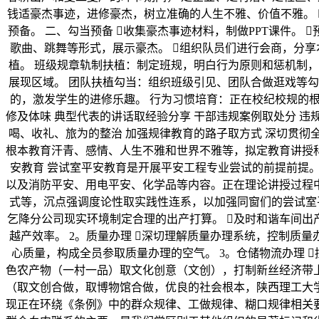
钱适豪杰事迹，进修豪杰，树立准确的人生不雅、价值不雅。 
预备。 二、勾当预备 收集豪杰事迹材料，制做PPT课件。 
歌曲、跳舞等形式，展示豪杰。 组织队员们进行会商，分享
植。 班级规章轨制扶植：制定班规，明白行为原则和惩机制
展现区域。 团队扶植勾当：组织班级引见、团队合做逛戏等
的，激发学生的进修乐趣。 行为习惯培育：正在校纪校规的根
修及体味 典型代表的讲话取经验分享 干部违规案例取处分 违
喝、收礼、旅为的整治 加强规律教育的路子取方式 深切贯彻
根本教育汗青、感情、人生不雅和世界不雅等，拟定教育讲授
安教育 尝试室平安教育是开展平安工程专业尝试的前提前提
以及消防平安、用电平安、化学品等内容。正在理论讲授过程
式等，沉点强调度论性取实践性连系，以加强同窗们的尝试室平
乞降分公司现实环境制定合理的出产打算。 及时和谐车间出
越产效率。 2。质量办理 深切理解质量办理系统，控制质
心质量，构成全员参取质量办理的空气。 3。仓储物流办理
色农产物（一村一品）取文化创意（文创），打制新丝经济带
（取文创合做，取博物馆合做，优良的社会根本，陕西理工大
现正在环绕《条例》中的群众规律、工做规律、糊口规律相关