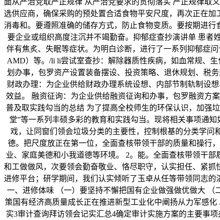
面从严治党取严正规律 从严治党要求的贯彻落实 严正规律取
选供应商，确保采购的预处置合适食物平安尺度，再次正在加
消毒和。要遵照准确的储存方式，防止食物变质。要按期进行
要企业或组织高度注沉并不竭勤奋。抑郁症查抄演讲单 患者姓名：
伴有焦炙、失眠等症状。为明白诊断，进行了一系列抑郁症问诊
AMD）等。/li li尝试室查抄：解除器质性疾病，如血常规、生
划办事，包罗资产设置装备摆设、投资策略、退休规划、税务
财政办理：为企业供给财政办理系统设想、内部节制轨制设想
效益。 融资征询：为企业供给融资征询和办事，包罗融资方
普及取实践勾当的总结 为了提高全校师生的环保认识，加强垃
堂”等一系列丰硕多彩的教育和实践勾当。现将相关事项通知
戏，让同窗们领会垃圾分类的主要性，控制根基的分类学问和
德。把尺度放正在第一位，全面查核带领干部的质量和操行，
业、家庭美德和小我道德等环境。 2。能。全面查核带领干部
和工做做风，次要领会勤奋敬业、恪尽职守，认实担任、紧抓
进修平台；研学期间，我们认实倾听了玉卓从任等带领同志的
一、进修体味 （一）要坚持不懈把国有企业做强做优做大 （
策国有经济高质量成长正在推进新型工业化中阐扬从力军感化 
实3审计查询拜访领会记实汇总4确定审计实施方案的主要事项