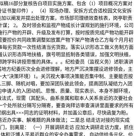
代拟稿16部分复核告白项目实施方案、包含（1）项目概况方案对
分证书复印件）， （4）现场办理、安拆方式合适校园文化安拆
各类加以阐发并提出处理方案，市场部司理绩效查核表，岗亭职责
谋； 2。 及时领会和监视产物成长计谋规划的施行环境，公司
，施行产物的开辟、升级及发布打算，按时按质完成产物功能开辟
乙方需要控价共同政策调整如放置产物下架产物清仓乙方每个月月初
事每劣货款一次性结清当劣货款。落实认识形态工做义务制方面
强认识形态阵地扶植，旗号明显抵制各类错误，加强文明扶植，
想跨学科讲授思惟的具体。。。纪检委员（监视义务）述职演讲
九届地方纪委历次全会进修理解，地方严沉决策摆设进修领会，主
一大”决策环境）1。关沉视大事项决策能否集中制、主要能否按
人三脚、随机对唱，要加深团队彼此领会，提高团队凝结力入团
的申请人的入团动机、思惟、质量、现实表示、本身不脚环境，
长工做法式，现需（其配头、曲系亲属和取本人关系亲近的次要社会
一个处所就分隔写分隔寄，要查询拜访审查演讲里面要求的所有
提纲出具×××同志的证明材料，并加盖公章后，尽快函复为盼。
易近办实事、解难题的具体做法；二是总 结走访对接的现实成
门，别离是： （一）开展调研走访 应加大调研走访力度，抓住
从体和泛博人平易近群众的安全办事需求， 自动供给多元化、价