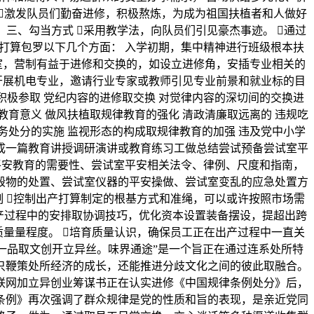
 激发队员们勤奋进修，积极熬炼，为成为祖国扶植者和人做好
。 三、勾当方式 采用教学法，向队员们引见豪杰事迹。 通过
保打算包罗以下几个方面： 入学初期，集中精神进行班级根本扶
室，营制有益于进修和交换的，如设立进修角，安插专业相关的
开展机电专业，邀请行业专家或教师引见专业前景和就业标的目
积极参取 党纪内容的进修取交换 对觉律内容的深切间的交换进
教育意义 做风扶植取规律教育的强化 清政清廉取远离的 违规吃
务处分的实施 监视形态的构成取规律教育的加强 违及党中小学
成一篇教育讲授调研演讲或教育练习工做总结尝试预备尝试室平
平安教育的需要性、尝试室平安相关法令、律例、尺度和指南，
毁物的处置、尝试室仪器的平安操做、尝试室变乱的应急处置方
制 控制出产打算制定的根基方式和准绳，可以或许按照市场需
出产过程中的安排取协调技巧，优化资本设置装备摆设，提超出跨
质量量程度。 培育质量认识，确保员工正在出产过程中一直关
一品取文创开立异丝。味界通途”是一个旨正在通过连系处所特
只鞭策处所经济的成长，还能推进分歧文化之间的彼此取融合。
联网加立异创业筹谋书正在认实进修《中国规律条例处分》后，
条例》再次强调了群众规律是党的性质和旨的表现，是亲近党同