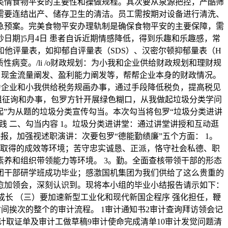
各类情食物平安的主要性和操做规程。其次要从泉源把控，严酷筛
需要连结出产、储存卫生的清洁。员工需按期对设备进行清洗、
急预案。完美食物平安办理轨制是确保食物平安的主要保障，需
查抄日期]5月4日 患者自诉近期情感降低，得到乐趣和乐趣感，常
和他评量表，如抑郁自评量表（SDS）、汉密尔顿抑郁量表（H
器质性病变。/li /o财政规划：为小我和企业供给财政规划和理财规
、现金流量阐发、盈利能力阐发等，帮帮企业本身的财政情况。
为企业和小我供给税务规画办事，通过手段降低税负，提高税见
组征询和办事，包罗方针开展绿色糊口，从我做起垃圾分类学问
起”为从题的垃圾分类宣传勾当。本次勾当将包罗“垃圾分类进讲
 二、勾当内容 1。垃圾分类进讲堂：通过讲堂讲授和互动逛
，加强视述职演讲：次要包罗“德能勤绩廉”五个方面： 1。
取得的成效等环境；苦守忠实诚恳、正派，恪守社会私德、职
素养和组织带领能力等环境。 3。勤。全面查核带领干部的形态
团干部研学班成功毕业；感激国机集团为我们供给了这么贵重的
愈加领会，深刻认识到。现将本小组的毕业小结报告请示如下：
成长 （三）要加速新型工业化和现代新国企程序 强化担任，鞭
间挨次的整个的审计流程。 1审计通知书2审计查询拜访领会记
计取证单及审计工做草稿9审计使命完成清单10审计发觉问题清