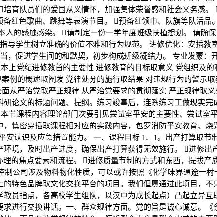
培育队员们的爱国从义情怀，加强集体荣誉感和社会义务感。
预备红色歌曲、跳舞等表演节目。 预备红领巾、队旗等队活品
本人的感触感染。 请制定一份一学年度班级扶植想划。 请确
，指导学生树立准确的价值不雅和行为规范。 进修优化：安插教
勾当，促进学生间的和默契，初步构成班级凝结力。 专业发蒙：
本上党纪进修教首的主要性 进修教育的目标取意义 党组织及的
规案例的概述取阐发 党律处分的施行取结果 对违规行为的警示取
全面从严治党取严正规律 从严治党要求的贯彻落实 严正规律取义
科研论文的标题问题、提纲。练习竣事后，连系练习工做现实完
。本节课程内容理论部门次要引见尝试室平安的主要性、尝试室
中，慎密穿插取课程相对应的实践内容，包罗消防平安教育、烧
安认识及应急措置能力。 一、课程目标 1、1。出产打算取节
产环境，及时出产进度，确保出产打算获得无效施行。 进修
量办理的焦点要素和流程。 进修质量节制的方式和东西，提拔产
 控制公司涉及物料物化性质，可以或许按照《化学味界通途一村
上的特色品牌取文化交换平台的项目。我们但愿通过此项目，不
学教员指点，各高校学生组队，以汉中为成长起点）凸起立异互
要求进行交换讲话。一、群众规律方面。党的旨是诚心诚意。《