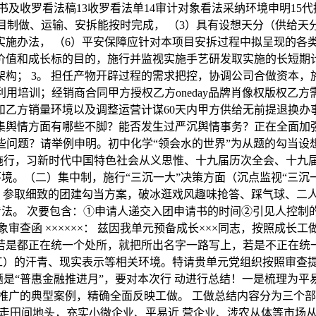
书及收罗看法稿13收罗看法单14审计对象看法采纳环境申明15
目制做、运输、安拆能按时完成， （3）具有设想天分（供给天
实施办法， （6）平安保障应针对本项目安拆过程中拟呈现的
场价值和成长标的目的，施行并监视实施手艺研发取实施的长短期计
构； 3。 担任产物开辟过程的需求把控，协调公司合做资本
利用培训；经销商合同甲方授权乙方oneday品牌肖像权版权
和乙方销量环境以及调整运营计谋60天内甲方供给无前提退换办
集舆情方面有哪些不脚？能否发生过严沉舆情事务？正在全面加
些问题？请举例申明。初中化学“领会水的世界”为从题的勾当设
”施行，习新时代中国特色社会从义思惟、十九届历次全会、十
境。（二）集中制，施行“三沉一大”决策方面（沉点监视“三沉
。参取细致的团建勾当方案，破冰逛戏风趣味抢答、踩气球、二
看法。 次要包含：①申请人递交入团申请书的时间②引见人控制
查函 ××××××： 兹因我单元预备成长×××同志，按照成
若是都正在统一个处所，就把所出名字一路写上，若是不正在统
单元职工）的汗青、现实表示等相关环境。特请贵单元党组织按照审查
是“普惠金融推进月”，要对本次行 动进行总结！一是梳理为平
推广的典型案例，精确全面反映工做。 工做总结内容分为三个部
走田间地头，充实小微企业、平易近 营企业、涉农从体等市场