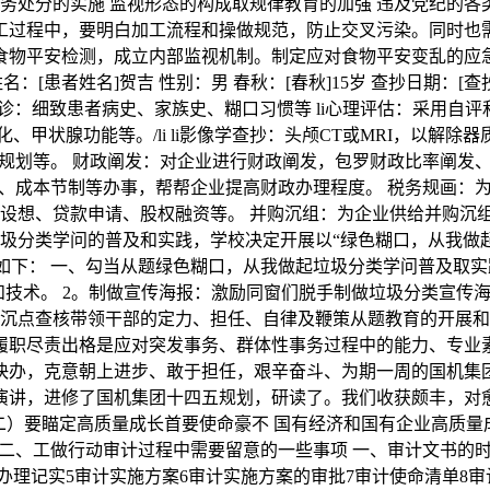
义务处分的实施 监视形态的构成取规律教育的加强 违及党纪的
工过程中，要明白加工流程和操做规范，防止交叉污染。同时也
食物平安检测，成立内部监视机制。制定应对食物平安变乱的应
[患者姓名]贺吉 性别：男 春秋：[春秋]15岁 查抄日期：[
：细致患者病史、家族史、糊口习惯等 li心理评估：采用自评
化、甲状腺功能等。/li li影像学查抄：头颅CT或MRI，以解除
规划等。 财政阐发：对企业进行财政阐发，包罗财政比率阐发
、成本节制等办事，帮帮企业提高财政办理程度。 税务规画：
案设想、贷款申请、股权融资等。 并购沉组：为企业供给并购沉
圾分类学问的普及和实践，学校决定开展以“绿色糊口，从我做
如下： 一、勾当从题绿色糊口，从我做起垃圾分类学问普及取实践
技术。 2。制做宣传海报：激励同窗们脱手制做垃圾分类宣传海报
沉点查核带领干部的定力、担任、自律及鞭策从题教育的开展和
履职尽责出格是应对突发事务、群体性事务过程中的能力、专业
快办，克意朝上进步、敢于担任，艰辛奋斗、为期一周的国机集
演讲，进修了国机集团十四五规划，研读了。我们收获颇丰，对
二）要瞄定高质量成长首要使命豪不 国有经济和国有企业高质量
二、工做行动审计过程中需要留意的一些事项 一、审计文书的时
办理记实5审计实施方案6审计实施方案的审批7审计使命清单8审