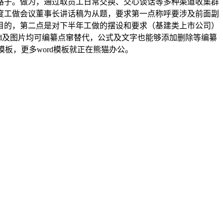
路子。做为，通过取员工日常交换、交心谈话等多种渠道收集群
年度工做会议董事长讲话稿为从题，要求第一点称呼要涉及前面副
目的，第二点是对下半年工做的摆设和要求（基建类上市公司）
ord及图片均可编纂点窜替代，公式及文字也能够添加删除等编纂
d模板，更多word模板就正在熊猫办公。