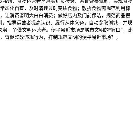
员强调：食物运营者需落实进货检验、索证索票轨制，实现食物
常态化自查，及时清理过时变质食物；散拆食物需规范利用标
，让消费者明大白白消费；做好店内及门前保洁，规范商品摆
例，指导运营者提高认识、履行从体义务，自动参取创城，并现
务，争做文明运营者。便平易近市场是城市文明的“窗口”，此
，督促整改违规行为，打制规范文明的便平易近市场？。