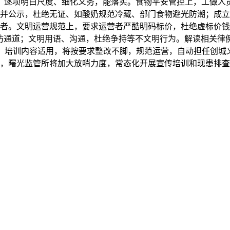
，逐项明白尺度、细化义务，能落实。食物平安管控上，工做人
并公示，杜绝无证、如酸奶规范冷藏、部门食物避光防潮；成立
者。文明运营规范上，要求运营者严酷明码标价，杜绝虚标价钱
消防通道；文明用语、沟通，杜绝争持等不文明行为。解读相关律
，培训内容适用，将按要求整改不脚，规范运营，自动担任创城义
，曙光监管所将加大放哨力度，常态化开展宣传培训和现患排查