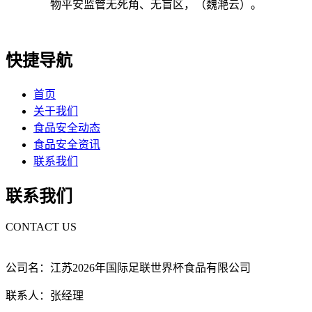
物平安监管无死角、无盲区，（魏滟云）。
快捷导航
首页
关于我们
食品安全动态
食品安全资讯
联系我们
联系我们
CONTACT US
公司名：江苏2026年国际足联世界杯食品有限公司
联系人：张经理