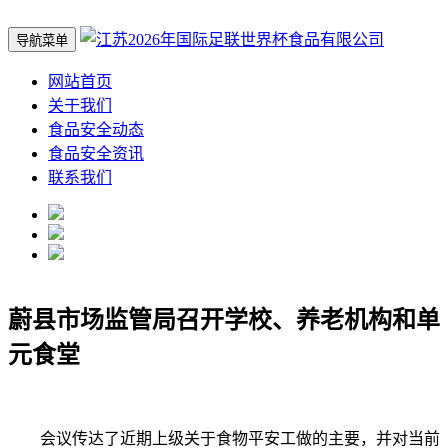
导航菜单
网站首页
关于我们
食品安全动态
食品安全资讯
联系我们
蔚县市场监管局召开学校、养老机构和单
元食堂
会议传达了近期上级关于食物平安工做的主要，并对当前