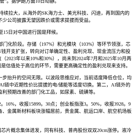
管”。据伊朗方面10日动静。
持续拉大，从海外的SK海力士、美光科技、闪迪，再到国内的
不少公司披露无望因跌价或需求提拔而受益。
至15日对中国进行国是拜候。
化阶段。存储（197%）和光模块（103%）等环节领涨，芯
真的本钱开支扩张，转向对订单确定性、盈利兑现、现金流压力和投
以来10%和30%），尚未到2024年7月和2025年10月两
别是估值处于高位的环节，需要更高确定性的盈利兑现来支持。
步抬升的空间无限。以波段思维应对，当前适度降低仓位，均
I链中近期性价比提拔的电/储能等适度切换。第二，AI链外的
盈利预期改善的部门化工品，如尿素、硫磺等。
%，收报15899。30点；创业板指涨3。50%，收报3928。9
信设备、金属新材料板块涨幅居前，贵金属、航运口岸、航空机场板
储芯片概念集体迸发，同有科技、普冉股份双双20cm涨停。液冷