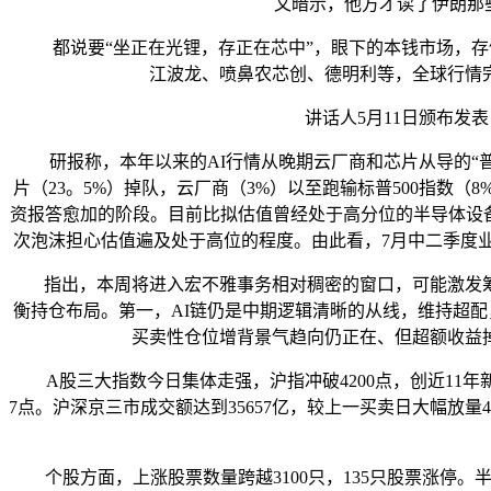
文暗示，他方才读了伊朗那些
都说要“坐正在光锂，存正在芯中”，眼下的本钱市场，存储
江波龙、喷鼻农芯创、德明利等，全球行情
讲话人5月11日颁布发表：
研报称，本年以来的AI行情从晚期云厂商和芯片从导的“普涨
片（23。5%）掉队，云厂商（3%）以至跑输标普500指数
资报答愈加的阶段。目前比拟估值曾经处于高分位的半导体设备、光
次泡沫担心估值遍及处于高位的程度。由此看，7月中二季度
指出，本周将进入宏不雅事务相对稠密的窗口，可能激发筹
衡持仓布局。第一，AI链仍是中期逻辑清晰的从线，维持超配
买卖性仓位增背景气趋向仍正在、但超额收益
A股三大指数今日集体走强，沪指冲破4200点，创近11年新高。截
7点。沪深京三市成交额达到35657亿，较上一买卖日大幅放
个股方面，上涨股票数量跨越3100只，135只股票涨停。半