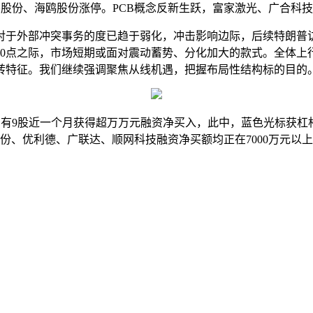
股份、海鸥股份涨停。PCB概念反新生跃，富家激光、广合科
于外部冲突事务的度已趋于弱化，冲击影响边际，后续特朗普访
00点之际，市场短期或面对震动蓄势、分化加大的款式。全体
转特征。我们继续强调聚焦从线机遇，把握布局性结构标的目的
9股近一个月获得超万万元融资净买入，此中，蓝色光标获杠杆资
份、优利德、广联达、顺网科技融资净买额均正在7000万元以