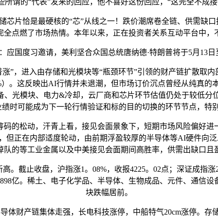
所谓的“代表”发来的回应，他不喜好这份回应，“这完全不成接
芯片恰是最硬核的“芯”从线之一！跌价潮席卷全链、供需缺口
完全点燃了市场热情。本年以来，正在投资者关系互动平台中，
应国度习邀请，美利坚合众国总统唐纳德·特朗普将于5月13日
”，进入由存储和光模块等“瓶颈环节”引领的财产链扩散取内部门
（8%）。这反映出AI行情并未退潮，但市场订价沉点曾经从纯
模块、电力&冷却，云厂商和芯片环节估值仍处于较低分位（2023年
业绩时可能成为下一轮行情验证和标的目的切换的环节节点，特
码的松动，汗青上看，接见会面景象下，短期市场风险偏好进一
，但正在内部适度轮动，由前期浮盈较厚的半导体等AI硬件向泛A
掉队的等工业金属以及中美接见会面期间高胜率，供需出缺口且
止收盘，沪指涨1。08%，收报4225。02点；深证成指涨2。16
量4898亿。稀土、电子化学品、半导体、生物成品、元件、通
块跌幅居前。
导体财产链集体走强，长电科技涨停，中船特气20cm涨停。存