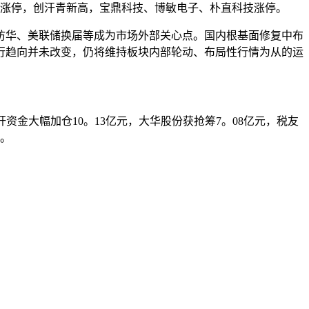
技涨停，创汗青新高，宝鼎科技、博敏电子、朴直科技涨停。
华、美联储换届等成为市场外部关心点。国内根基面修复中布
上行趋向并未改变，仍将维持板块内部轮动、布局性行情为从的运
。
金大幅加仓10。13亿元，大华股份获抢筹7。08亿元，税友
上。