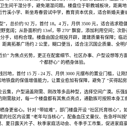
；卫生间干湿分手，避免潮湿问题。楼盘位于职教城板块，距离地铁
近竹溪小学、新坐寿春尝试中学，教育资本优良，适合新婚夫妻
，总价约 92 万，首付 18。4 万，月供 3500 元，适合
野宽阔；从卧面积约 13㎡，带 270° 飘窗，添加利用空间；次
干湿分手，结构合理。楼盘由国企皖投开辟，建建质量有保障；临
；距离拓基广场约 2 公里，糊口便当，适合注沉国企质量、全明
近价” 为焦点劣势，更正在配套细节、社区办事、户型设想等方面
个都舒心” 的栖身体验。
，首付 15 万 - 24 万、月供 3000 元摆布的置业门
地铁盘的保值增值能力，让置业愈加有保障，避免了 “买得起房
云集，户型涵盖刚需、刚改等多品种型，选择空间广漠。乐强盛
的刚需敌对，每一个楼盘都有其焦点亮点，通勤族可按照本身工
省心。针对 “带娃难”，部门楼盘开设 “社区托育核心”，如意
里的社区内设置 “老年勾当核心”，配备血压丈量仪、告急呼叫
植树、夏日露天片子、秋季家庭活动会、冬季手工市集，促进家庭豪