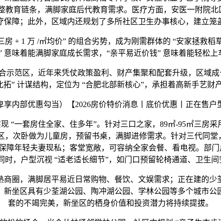
整教育链条，满脚家庭后代教育需求。医疗方面，安医一附院北区
疗保障；此外，区域内还规划了多所社区卫生办事核心，建立笼
 + 1 万 /㎡均价” 的组合劣势，成为刚需群体的 “安家拯救稻
” 意味着能满脚家庭成长需求，“亲平易近价钱” 意味着能轻松
范区，近年来凭仗政策盈利、财产集聚和配套升级，区域成长潜
北拓” 计谋结构，定位为 “合肥北部新核心”，承担着高新手艺
内部优惠勾当）【2026房价特价消息丨底价优惠丨正在售户
一套房住全家、住多年”。针对三口之家，89㎡-95㎡三房采用
卧做为儿童房，预留书桌，满脚进修需求。针对三代同堂，110㎡
障年轻夫妻现私；客堂宽敞，可容纳全家会餐、看电视。部门户型
时，户型沉视 “适老适长细节”，如门口预留轮椅通道、卫生间
商圈，满脚居平易近日常购物、餐饮、文娱需求；正在建的少荃
，新坐区具有少荃湖公园、陶冲湖公园、学林公园等多个城市公
套的不竭完美，新坐区的栖身价值和投资潜力将持续提拔。