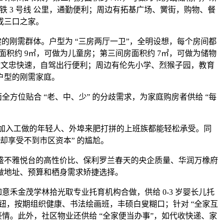
 3 号线 公里，通勤便利；周边有拓基广场、黉街，购物、餐
或三口之家。
逃求稳健的刚需群体。户型为 “三房两厅一卫”，全明设想，每个房间都
卧面积约 9㎡，可做为儿童房；第三间房面积约 7㎡，可做为储物
近文忠快速，自驾出行便利；周边有伦先小学、烈猴子园，教育
户型的刚需家庭。
全方位贴合 “老、中、少” 的分歧需求，为家庭购房者供给 “每
槛，让刚加入工做的年轻人、外埠来肥打拼的上班族都能轻松承受。同
却享受不到市区资本” 的尴尬。
不雅悦台的高性价比、保利罗兰春天的央企质量、华润万橡府
做地址、预算和栖身需求矫捷选择。
禾金茂学林拾光取专业托育机构合做，供给 0-3 岁婴长儿托
按钮，按期组织健康、书法绘画班，丰硕白叟糊口；针对 “全家互
情。此外，社区物业还供给 “全家便当办事”，如代收快递、家