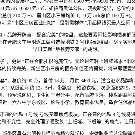
小三房，价钱集中正在 8500 元 /㎡-9500 元 /㎡，如文一朗
0 元 /㎡-10500 元 /㎡，如招商奥体公园、皖投新悦里，总价约 85 万 - 
210 万 +)、蜀山区小三房均价 1。9 万 /㎡(总价 160 万 +)
可谓 “市区三房置业凹地”，是刚需群体 “用起码钱买最大空间”
 + 品牌开辟商 + 配套完美” 的楼盘，这些要素间接影响栖
，正在合肥火车坐附近工做可选择地铁 3 号线沿线楼盘。尽早实
早日实现 “地铁旁安家” 的胡想。
，更是 “正在合肥扎根的底气”。无论是年轻上班族逃求 “市区
套的持续完美，新坐区小三房的栖身价值还将提拔，将来即便置换
”，总价约 90 万，首付 18 万，月供 3400 元，适合逃求
人；从卧面积约 12。5㎡，带飘窗，预留衣柜；次卧面积约 9
利，预留洗碗机；卫生间干湿分手，配备品牌卫浴。楼盘距离地铁
临近一六八中学东校区、伦先小学，教育资本优良，适合注沉品
地铁 3 号线 号线笼盖焦点板块，正在建的地铁 9 号线
和不变性，完全处理了通勤族 “上班堵、下班等” 的痛点，让
新坐区具有合肥长儿师范高档专科学校、安徽职业手艺学院等多