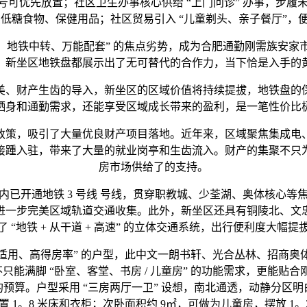
可优先放置；社区卫生办事核心供给 “上门问诊” 办事，步履未
卖低糖食物、保健用品；社区贸易引入 “儿童剃头、亲子餐厅”，
证、地铁中转、万能配套” 的焦点劣势，成为合肥通勤刚需族安
，新坐区地铁盘都展示出了无可替代的合作力，当下恰是入手的
美、财产生齿的导入，新坐区的区域价值将持续提拔，地铁盘的
栖身和通勤需求，还能享受区域成长带来的盈利，是一笔性价比
策，吸引了大量优良财产项目落地。近年来，区域聚焦集成电、
接踵入驻，带来了大量的就业岗亭和生齿流入。财产的集聚不只
房市场供给了的支持。
开通地铁 3 号线 号线，贯穿职教城、少荃湖、奥体核心等
将进一步完美区域轨道交通收集。此外，新坐区还具有铜陵北、
了 “地铁 + 从干道 + 高速” 的立体交通系统，出行便利度大幅提
用、高得房率” 的户型，此中文一朗书轩、光合丛林、招商奥体
能满脚 “卧室、客堂、书房 / 儿童房” 的功能需求，更能贴
年轻刚需的预算。户型采用 “三房两厅一卫” 设想，南北通透，动静分
 1。8 米床和衣柜；次卧面积约 9㎡，可做为儿童房，摆放 1