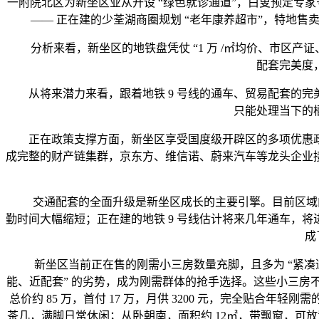
一附院北区为新坐区业从开设 “绿色就诊通道”，白叟预定专家号
—— 正在建的少荃湖商圈规划 “老年康养超市”，特地售
分析来看，新坐区的地铁盘凭仗 “1 万 /㎡均价、市区产
配套完美度
从将来潜力来看，跟着地铁 9 号线的通车、贸易配套的完
只能处理当下的
正在政策支撑方面，新坐区享受国度级开辟区的多项优惠政
成完整的财产链集群，京东方、维信诺、蔚来汽车等龙头企业
交通配套的全面升级是新坐区成长的主要引擎。目前区域内已
勤时间大幅缩短；正在建的地铁 9 号线估计将来几年通车，
成
新坐区当前正在售的刚需小三房数量充脚，且多为 “紧凑适
能、近配套” 的劣势，成为刚需群体的抢手选择。这些小三房不只
总价约 85 万，首付 17 万，月供 3200 元，完全贴合
茶几，满脚日常休闲；从卧朝南，面积约 12㎡，带飘窗，可放置