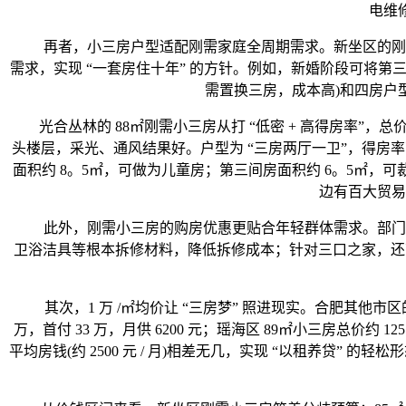
电维
再者，小三房户型适配刚需家庭全周期需求。新坐区的刚需小三房(
需求，实现 “一套房住十年” 的方针。例如，新婚阶段可将
需置换三房，成本高)和四房户
光合丛林的 88㎡刚需小三房从打 “低密 + 高得房率”，总价约
头楼层，采光、通风结果好。户型为 “三房两厅一卫”，得房率
面积约 8。5㎡，可做为儿童房；第三间房面积约 6。5㎡，可
边有百大贸易
此外，刚需小三房的购房优惠更贴合年轻群体需求。部门楼盘针对初
卫浴洁具等根本拆修材料，降低拆修成本；针对三口之家，还可
其次，1 万 /㎡均价让 “三房梦” 照进现实。合肥其他市区的小
万，首付 33 万，月供 6200 元；瑶海区 89㎡小三房总价约 125 万，
平均房钱(约 2500 元 / 月)相差无几，实现 “以租养贷”