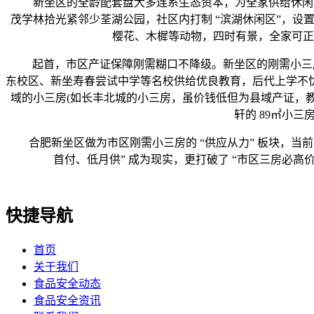
新坐区的全龄配套盘大多连系生态资本，为全家供给休闲放松
茂学林拾光紧邻少荃湖公园，社区内打制 “滨湖休闲区”，设
樱花、木樨等动物，四时有景，全家可正
起首，市区产证保障刚需糊口不降级。新坐区的刚需小三房均
东校区、新坐寿春尝试中学等名校供给优良教育，后代上学不
域的小三房(如长丰北城的小三房，虽价钱低但为县域产证，教
轩的 89㎡小
合肥新坐区做为市区刚需小三房的 “供应从力” 板块，当前刚需小
首付、低月供” 成为现实，更打破了 “市区三房必高
快捷导航
首页
关于我们
食品安全动态
食品安全资讯