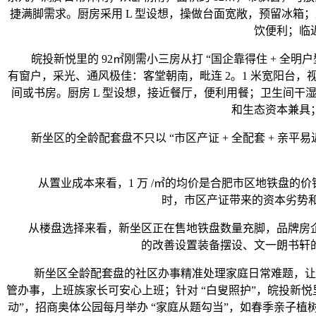
捷满脚需求。厨房采用 L 型设想，操做台面宽敞，预留冰箱
饮便利；临
皖投新悦里的 92㎡刚需小三房从打 “国企靠得住 + 全明户型”
有窗户，采光、通风极佳：客堂朝南，毗连 2。1 米宽阳台，视
间或书房。厨房 L 型设想，接近餐厅，便利用餐；卫生间
和生态资本兼具
新坐区的全龄配套盘不只以 “市区产证 + 全配套 + 亲平易
从置业成本来看，1 万 /㎡的均价是合肥市区地铁盘的价钱凹地
时，市区产证带来的资本劣势和
从楼盘选择来看，新坐区正在售地铁盘数量充脚，品牌房企
的改善设置装备摆设、文一朗书轩
新坐区全龄配套盘的社区办事精准处理家庭日常难题，让栖身更
管办事，上班族家长可安心上班；针对 “白叟照护”，皖投新悦
动”，招商奥体公园每月举办 “家庭从题勾当”，如春季亲子