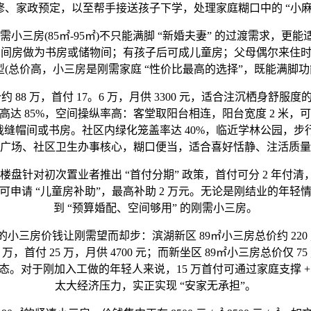
修、家政预定，以至帮手接送孩子下学，处理家庭糊口中的 “小麻
85㎡-95㎡)不只能满脚 “新婚夫妻” 的过渡需求，更能适配
第三间房做为书房或储物间；有孩子后可成儿童房；父母偶尔来住
型(总价高，小三房是刚需家庭 “性价比最高的选择”，既能满脚
 88 万，首付 17。6 万，月供 3300 元，适合注沉栖身
高达 85%，空间操纵率高：客堂取阳台相连，阳台宽度 2 米，
裁缝帽间或书房。社区内绿化笼盖率达 40%，临近学林公园，步行 
广场、社区卫生办事核心，糊口便当，适合喜好恬静、注活质量
次置业者推出 “首付分期” 政策，首付可分 2 年付清，首笔仅
申请 “儿童房补助”，最高补助 2 万元。无论是刚结业的年
到 “预算婚配、空间够用” 的刚需小三房。
三房价钱让刚需望而却步：滨湖新区 89㎡小三房总价约 220 万，首付
首付 25 万，月供 4700 元；而新坐区 89㎡小三房总价仅 75 万 - 8
 的轻松形态。对于刚加入工做的年轻人来说，15 万首付可通过家庭支撑
太大经济压力，实正实现 “安家无承担”。