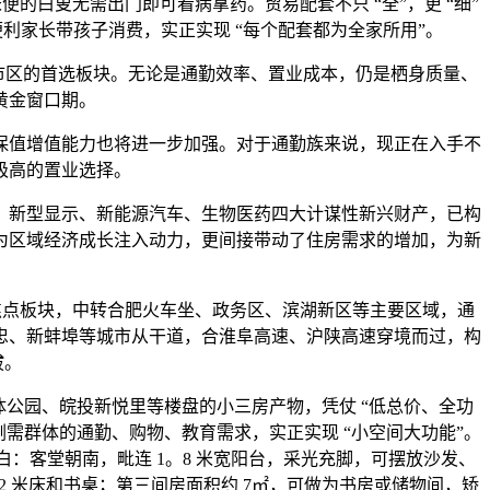
便的白叟无需出门即可看病拿药。贸易配套不只 “全”，更 “细”
便利家长带孩子消费，实正实现 “每个配套都为全家所用”。
家市区的首选板块。无论是通勤效率、置业成本，仍是栖身质量、
黄金窗口期。
保值增值能力也将进一步加强。对于通勤族来说，现正在入手不
极高的置业选择。
新型显示、新能源汽车、生物医药四大计谋性新兴财产，已构
为区域经济成长注入动力，更间接带动了住房需求的增加，为新
焦点板块，中转合肥火车坐、政务区、滨湖新区等主要区域，通
文忠、新蚌埠等城市从干道，合淮阜高速、沪陕高速穿境而过，构
拔。
公园、皖投新悦里等楼盘的小三房产物，凭仗 “低总价、全功
合刚需群体的通勤、购物、教育需求，实正实现 “小空间大功能”。
区明白：客堂朝南，毗连 1。8 米宽阳台，采光充脚，可摆放沙发、
。2 米床和书桌；第三间房面积约 7㎡，可做为书房或储物间，矫