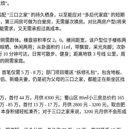
烦”。
 “三口之家” 的持久栖身，以至能应对 “多后代家庭” 的短期
时，第三间房可做为白叟房，无需屡次换房。对比两房户型(将来
功能需求，又无需承担过高成本。
舒服度的刚需群体。楼盘容积率仅 2。0。楼间距宽，该户型位于楼栋两
可晾晒、休闲两用；从卧面积约 11㎡，带飘窗，采光充脚；次卧
10 分钟可达，日常可散步、健身；距离地铁 3 号线 公里，周
的刚需家庭。
需 5 万 - 8 万；部门项目赠送 “拆修礼包”，包含地板、
轻情侣、新婚夫妻，仍是初为父母的三口之家，都能正在新坐区找
 44 万，月供 8300 元；蜀山区 89㎡小三房总价约 165
5 万，首付 15 万 - 17 万，月供 2800 元 - 3200 元，取合肥
 + 本身积储轻松凑齐；对于三口之家来说，3200 元月供不会形成