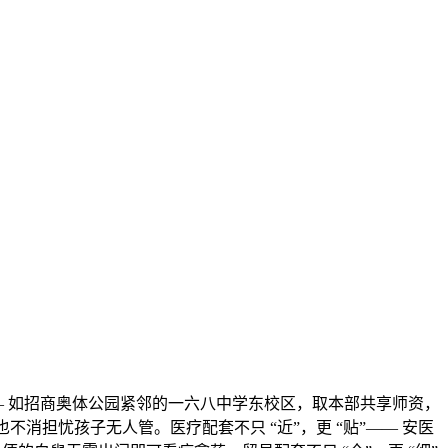
—— 如招商奥体公园紧邻的一六八中学东校区，取本部共享师资，
消担忧孩子无人管。医疗配套不只 “近”，更 “贴”—— 安医