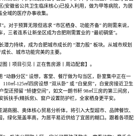
(安徽省公共卫生临床核心)已投入利用，做为甲等病院，为居
盖全域的医疗办事收集。
草”。对于预算无限但逃求 “市区栖身、功能齐备” 的刚需来说，
上车，三者连系让新坐区成为合肥刚需置业的 “最初碉堡”。
力持续，成为合肥城市成长的 “潜力股” 板块。从城市规划
财产成长、城市功能完美的主要。
型图丨项目引见丨正在售房源丨周边配套】。
 “动静分区” 设想，客堂、餐厅做为勾当区，卧室集中正在一
-125㎡四房设想 “双从卧” 或 “白叟房”，白叟房接近卫生
还预留 “矫捷空间”，如文一朗书轩 98㎡三房的第三间房，
安拆扶手(精拆房)、窗户设置防护栏，全家栖身更平安。
湖商圈、奥体核心贸易分析体，将引入大型超市、品牌餐饮、
园，绿化笼盖率高，为居平易近供给了宜居的糊口。跟着各项配