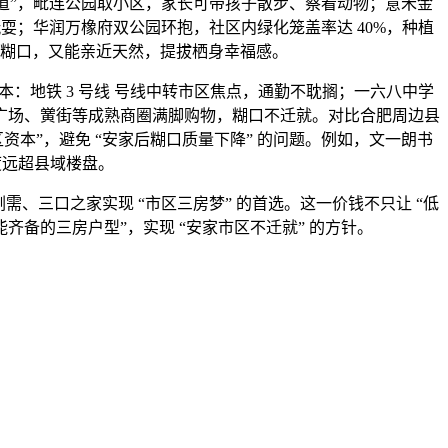
道”，毗连公园取小区，家长可带孩子散步、察看动物；意禾金
耍；华润万橡府双公园环抱，社区内绿化笼盖率达 40%，种植
糊口，又能亲近天然，提拔栖身幸福感。
地铁 3 号线 号线中转市区焦点，通勤不耽搁；一六八中学
广场、黉街等成熟商圈满脚购物，糊口不迁就。对比合肥周边县
本”，避免 “安家后糊口质量下降” 的问题。例如，文一朗书
度远超县域楼盘。
刚需、三口之家实现 “市区三房梦” 的首选。这一价钱不只让 “低
齐备的三房户型”，实现 “安家市区不迁就” 的方针。