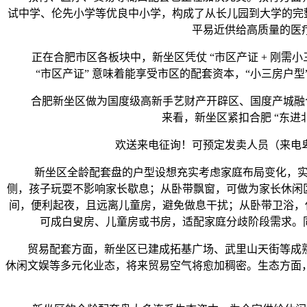
试中学、伦先小学等优良中小学，构成了从长儿园到大学的完
平易近供给高质量的医
正在合肥市区各板块中，新坐区凭仗 “市区产证 + 刚需小三房
“市区产证” 意味着能享受市区的配套资本，“小三房户型
合肥新坐区做为国度级高新手艺财产开辟区、国度产城融合示
来看，新坐区紧扣合肥 “东进
欢送来电征询！可预定发卖人员（来电卑享
新坐区全龄配套盘的户型设想充实考虑家庭布局变化，实现 “
侧，孩子玩耍不影响家长歇息；从卧带飘窗，可做为家长休闲区，次
间，便利起夜，且远离儿童房，避免做息干扰；从卧带卫浴，保
可成白叟房、儿童房或书房，适配家庭分歧阶段需求。同
贸易配套方面，新坐区已建成拓基广场、武里山天街等成熟
休闲文娱等多元化业态，将来贸易空气将愈加稠密。生态方面