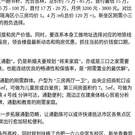
书轩、光合丛林，总价约 75 万 - 85 万，首付最低 15 万，
100 万，首付 17 万 - 20 万，月供 3200 元 - 3800 元。对比
、瑶海区小三房均价 1。4 万 /㎡(总价 120 万 +)，新坐区刚需小三
 的抱负选择。
身舒服度和房产价值。同时，要连系本身工做地址选择对应的地铁线
地看房，领会楼盘最新动态和购房优惠，抓住当前的价钱窗口期，
通勤”，仍是新婚夫妻规划 “将来家庭”，亦或是三口之家需要
，也能连结优良的畅通性和保值率，是 “刚需置业的最优解”。
品牌和通勤的刚需群体。户型为 “三房两厅一卫”，由央企招商蛇口设
。5㎡，可做为儿童房或白叟房；第三间房面积约 7。5㎡，可做为
 4 号线 分钟可达，通勤便利；周边正在建奥体核心贸易分析
牌、通勤和教育的刚需家庭。
将进一步拓展通勤范畴，让通勤族可以或许快速抵达市区各焦点区
日常出行愈加轻松便利。
所高校，同时规划扶植了合肥一六八中学东校区、新坐寿春尝