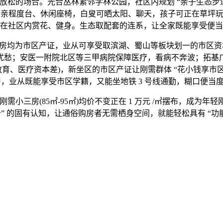
的场合。光合丛林紧邻学林公园，社区内规划 “亲子生态步
置亲程度台、休闲座椅，白叟可晒太阳、聊天，孩子可正在草坪玩
在社区内赏花、健身。生态取配套的连系，让全家既能享受便当
为市区产证，业从可享受取滨湖、蜀山等板块划一的市区资本：
忧愁；安医一附院北区等三甲病院保障医疗，看病不奔波；拓基
育、医疗资本差)，新坐区的市区产证让刚需群体 “花小钱享市区资
三房，业从既能享受市区学籍，又能坐地铁 3 号线通勤，糊口便当
三房(85㎡-95㎡)均价不变正在 1 万元 /㎡摆布，成为年轻
价” 的固有认知，让通俗购房者无需栖身空间，就能轻松具有 “功能