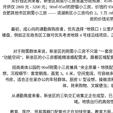
从价钱区间来看，新坐区刚需小三房笼盖分歧预算：85㎡-90㎡的紧凑
月供仅 2800 元 - 3200 元；90㎡-95㎡的舒服小三房，价钱约 950
合肥其他市区刚需小三房 —— 滨湖新区小三房均价 2。5 万 /㎡(总价 
房的价钱劣势
最初，成心向的通勤族购房者，优先选择 “地铁口 1 公里内
楼盘，例如正在政务区工做可优先考虑地铁 4 号线沿线项目
对于刚需群体来说，新坐区的刚需小三房不只是 “一套房子”
“功能空间”，新坐区的小三房都能精准婚配需求。跟着区域配
招商奥体公园的 90㎡刚需小三房兼具 “央企质量 + 地铁配套
想，沉视细节：客堂朝南，面宽 3。6 米，空间宽阔，可容纳多
书房，适合正在家办公的年轻群体。厨房 U 型设想，操做流
体，将来购物、文娱便当；
从通勤角度来看，新坐区的三轨交汇收集正正在成型，已开通的
域。地铁出行的高效性
教育、医疗、贸易等糊口配套也正在加快完美。教育方面，