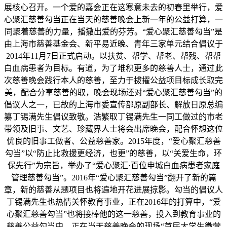
展核心召开。一个爱的嘉会正在这寒意未去的初春里举行，爱
心聚汇慈善勾当正在当天的慈善晚会上新一年的公益打算，一
同聚着慈善的力量，播撒出爱的芬芳。“爱心聚汇慈善勾当”是
由上海市慈善基金会、新平易近晚、青年三家单元结合倡议于
2014年11月7日正式启动。以扶贫、帮学、帮老、帮残、帮帮
白血病患者为目标。有道，为了堆积更多的慈善人士，通过此
次慈善晚会践行本人的慈善，至力于拔擢公益项目标成长取完
美，配合分享慈善的取，晚会现场还对“爱心聚汇慈善勾当”的
倡议人之一，已故的上海市委宣传部原副部长、解放日原总编
纂丁锡满先生倡议致敬。浩繁取丁锡满先生一同工做过的市老
带领及旧事、文艺、珍藏界人士将会出席晚会，配合怀想这位
优良的旧事工做者、公益慈善家。2015年度，“爱心聚汇慈善
勾当”以“防止比救援更经济，也更”的慈善，以“关爱生命，环
保先行”为宗旨，举办了“爱心聚汇·百位申城白血病患者家庭
管理慈善勾当”。2016年“爱心聚汇慈善勾当”翻开了新的篇
章，新的慈善从题项目也将遍地开花进展掠影。勾当的倡议人
丁锡满先生也热情关怀教育事业，正在2016年的打算中，“爱
心聚汇慈善勾当”也将接棒他的这一慈善，投入到教育事业的
慈善公益勾当中。正在当天慈善晚会的现场“首届大学生微营