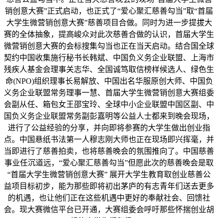
销创意大赛”正式启动，也正式了“爱心聚汇慈善勾当”取“首届
大学生微营销创意大赛”慈善项目合做。同时为进一步提拔大
赛的全体抽象，提高峻众对此次慈善合做的认识，首届大学生
微营销创意大赛的会标搜集勾当也正在当天启动。结合国全球
契约中国收集施行秘书长韩斌、中国负义务企业联盟、上海市
残疾人基金会理事关志华、全国诚笃取信榜样候选人、绿色生
命(NPO)组织理事长易解放、中国出名华服原创大师、中国负
义务企业联盟常务理事一慧、首届大学生微营销创意大赛组委
会副从任、箱包女王邵宝玲、全球中小企业联盟中国区副、中
国负义务企业联盟常务副彭嘉明等公益人士都来到晚会现场，
进行了公益经验的分享，并向即将参赛的大学生做出创业指
点。中国悬纸书法第一人穆志刚大师也正在现场即兴挥毫，并
当即进行了慈善拍卖，也将慈善晚会的氛围推向了。中国慈善
事业任沉道远，“爱心聚汇慈善勾当”但愿此次的慈善晚会是取
“首届大学生微营销创意大赛” 展开大学生教育取创业慈善公
益项目标初步，能为那些即将初出茅庐的有志青年们送去更多
的机遇，也让他们正在这些机遇中更好的奉献社会、回馈社
会。现大赛微信平台已开通，大赛组委会呼吁那些怀揣创业胡