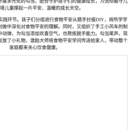
开展多元化的勾当，配合守护孩子们的健康成长，为流动留守儿
境儿童撑起一片平安、温暖的成长天空。
环节。孩子们分组进行食物平安从题手抄报DIY，将所学学
创做中深化对食物平安的理解。同时，又组织了手工小风车的制
中动弹，为勾当添加欢喜空气，也熬炼脱手能力。勾当尾声，现
发放了小礼物，激励大师将食物平安学问传送给家人，带动整个
家庭都来关心饮食健康。