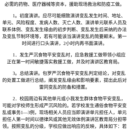
必需的药物、医疗器械等资本，援助现场救治和防疫工做。
1。初度演讲。应尽可能细致演讲变乱发生时间、地址、
单元、风险程度、发病人数、灭亡人数、演讲单元联系人员及
联系体例、变乱发生缘由的初步判断、变乱发生后采纳的办法
及变乱节制环境等，若有可能该当演讲变乱的简要颠末。第一
时间进行口头演讲，2小时内再书面演讲。
1．发生严沉食物平安变乱时，应急救援工做带领小组应
正在第一时间敏捷落实救援工做，并及时演讲区教育局。
3。总结演讲。包罗严沉食物平安变乱判定结论，对变乱
的处置工做进行总结，阐发变乱缘由和影响要素，提出此后对
雷同变乱的防备和措置。
2．校园周边有其他单元或小我发生群体食物平安变乱，
可能对学校师生形成严沉风险的。若学校发生通俗食物平安变
乱或事务1—3例，现场相关人员应当即演讲单元担任人，单元
担任人第一时间以德律风或其他无效体例演讲区教育局分担带
领。按照变乱的分级，学校应做出响应的反映，具体如下：若