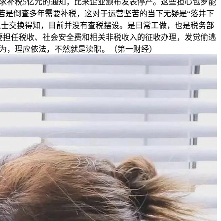
要求补税5亿元的通知，比来企业颁布发表停产。这些担心包罗能
若是倒查多年需要补税，这对于运营坚苦的当下无疑是“落井下
人士交换得知，目前并没有查税摆设。是日常工做，也是税务部
要担任税收、社会安全费和相关非税收入的征收办理，发觉偷逃
为，理应依法，不然就是渎职。（第一财经）