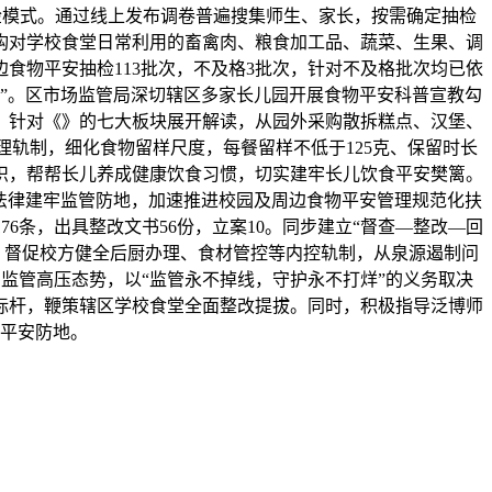
抽检模式。通过线上发布调卷普遍搜集师生、家长，按需确定抽检
构对学校食堂日常利用的畜禽肉、粮食加工品、蔬菜、生果、调
食物平安抽检113批次，不及格3批次，针对不及格批次均已依
”。区市场监管局深切辖区多家长儿园开展食物平安科普宣教勾
，针对《》的七大板块展开解读，从园外采购散拆糕点、汉堡、
理轨制，细化食物留样尺度，每餐留样不低于125克、保留时长
识，帮帮长儿养成健康饮食习惯，切实建牢长儿饮食平安樊篱。
法律建牢监管防地，加速推进校园及周边食物平安管理规范化扶
6条，出具整改文书56份，立案10。同步建立“督查—整改—回
，督促校方健全后厨办理、食材管控等内控轨制，从泉源遏制问
监管高压态势，以“监管永不掉线，守护永不打烊”的义务取决
标杆，鞭策辖区学校食堂全面整改提拔。同时，积极指导泛博师
平安防地。