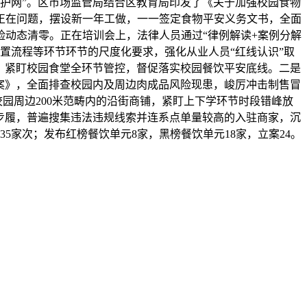
护网”。区市场监管局结合区教育局印发了《关于加强校园食物
存正在问题，摆设新一年工做，一一签定食物平安义务文书，全面
动态清零。正在培训会上，法律人员通过“律例解读+案例分解
置流程等环节环节的尺度化要求，强化从业人员“红线认识”取
，紧盯校园食堂全环节管控，督促落实校园餐饮平安底线。二是
案》，全面排查校园内及周边肉成品风险现患，峻厉冲击制售冒
园周边200米范畴内的沿街商铺，紧盯上下学环节时段错峰放
步履，普遍搜集违法违规线索并连系点单量较高的入驻商家，沉
5家次；发布红榜餐饮单元8家，黑榜餐饮单元18家，立案24。