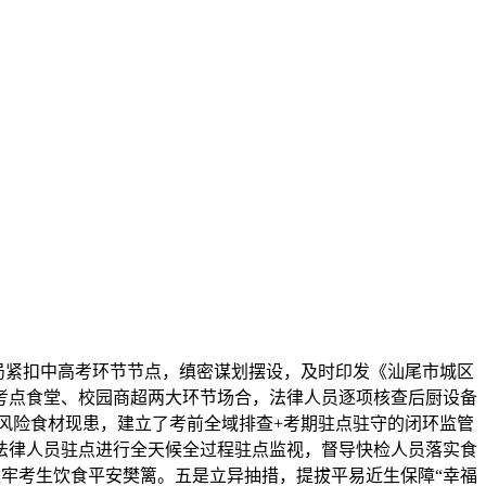
局紧扣中高考环节节点，缜密谋划摆设，及时印发《汕尾市城区
各考点食堂、校园商超两大环节场合，法律人员逐项核查后厨设备
风险食材现患，建立了考前全域排查+考期驻点驻守的闭环监管
名法律人员驻点进行全天候全过程驻点监视，督导快检人员落实食
建牢考生饮食平安樊篱。五是立异抽措，提拔平易近生保障“幸福