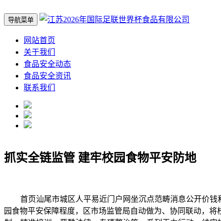
导航菜单
网站首页
关于我们
食品安全动态
食品安全资讯
联系我们
抓实全链监管 建牢校园食物平安防地
首页汕尾市城区人平易近门户网坐沉点范畴消息公开价钱和收
园食物平安保障程度，区市场监管局自动做为、协同联动，将