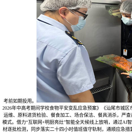
考前如期投用。
2026年中高考期间学校食物平安变乱应急预案》《汕尾市城
运维、原料进货检验、餐食加工、场合保洁、餐具消杀，严查
模式。借力“互联网+明厨亮灶”智能全天候线上放哨，通过A
材逐批检测，同步落实二十四小时值班值守轨制，通顺应急措置