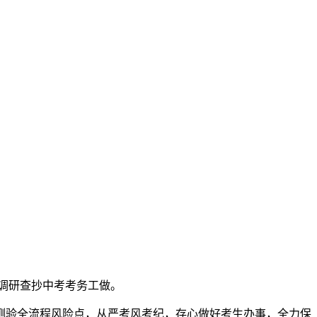
心调研查抄中考考务工做。
验全流程风险点，从严考风考纪，存心做好考生办事，全力保