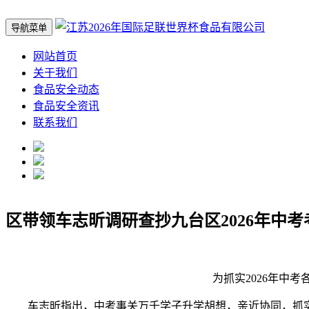
导航菜单
网站首页
关于我们
食品安全动态
食品安全资讯
联系我们
区带领车志昕调研查抄九台区2026年中考
为抓实2026年中考各
车志昕指出，中考事关万千学子升学胡想，亲近协同，抓实