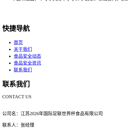
快捷导航
首页
关于我们
食品安全动态
食品安全资讯
联系我们
联系我们
CONTACT US
公司名：江苏2026年国际足联世界杯食品有限公司
联系人：张经理