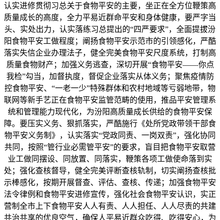
认实进修贯彻习总关于食物平安的主要，坐正在全方位鞭策高
质量成长的高度，全力平易近群命平安和身体健康，要严字当
头、实处出力，认实落练习总提出的“四严要求”，全面提拔汾
阳食物平安工做程度；阐扬食物平安示范市的引领感化，严酷
落实失信企业办理法子，健全完美食物平安尺度系统，打制高
质量食物财产；加强义务逃查，深切开展“食物平安——你点
我检”勾当，加督执度，督促企业落实从体义务；聚焦疫情防
控食物平安、“一老一少”特殊群体和农村地域等亏弱地带，物
联网等新手艺正在食物平安监管范畴的使用，推品平安管理系
统和管理能力现代化，为汾阳高质量成长供给的食物平安保
障。要压实义务、狠抓落实，严酷施行《处所党政带领干部食
物平安义务制》，认实落实“党政同责、一岗双责”，强化协同
共同，按照“管行业必需管平安”的要求，盲目把食物平安取营
业工做同摆设、同放置、同落实，鞭策各项工做使命落到实
处；强化查核督导，健全完美评断查核轨制，切实阐扬查核批
示棒感化，按期开展督查、评估、查核、传递；加强食物平安
法令律例和食物平安进修宣传，强化社会食物平安认识，实正
营制全市上下食物平安人人有责、人人担任、人人尽责的共建
共治共享的优良空气，确保人平易近群众吃得、吃得安心，为